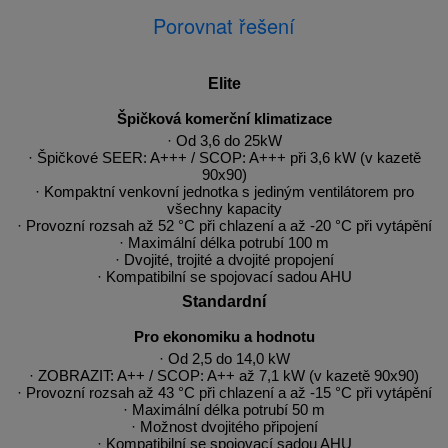
Porovnat řešení
Elite
Špičková komerční klimatizace
· Od 3,6 do 25kW
· Špičkové SEER: A+++ / SCOP: A+++ při 3,6 kW (v kazetě
90x90)
· Kompaktní venkovní jednotka s jediným ventilátorem pro
všechny kapacity
· Provozní rozsah až 52 °C při chlazení a až -20 °C při vytápění
· Maximální délka potrubí 100 m
· Dvojité, trojité a dvojité propojení
· Kompatibilní se spojovací sadou AHU
Standardní
Pro ekonomiku a hodnotu
· Od 2,5 do 14,0 kW
· ZOBRAZIT: A++ / SCOP: A++ až 7,1 kW (v kazetě 90x90)
· Provozní rozsah až 43 °C při chlazení a až -15 °C při vytápění
· Maximální délka potrubí 50 m
· Možnost dvojitého připojení
· Kompatibilní se spojovací sadou AHU