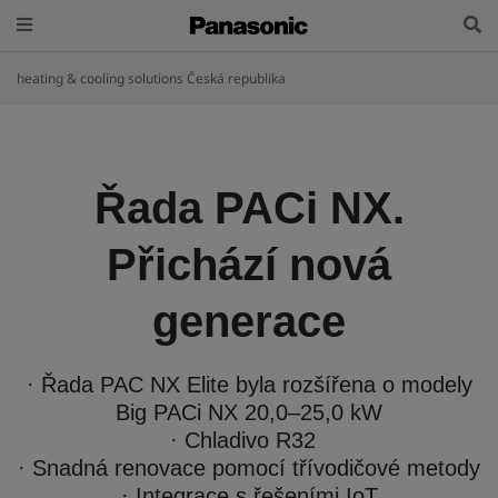
heating & cooling solutions Česká republika
Řada PACi NX.
Přichází nová
generace
· Řada PAC NX Elite byla rozšířena o modely
Big PACi NX 20,0–25,0 kW
· Chladivo R32
· Snadná renovace pomocí třívodičové metody
· Integrace s řešeními IoT