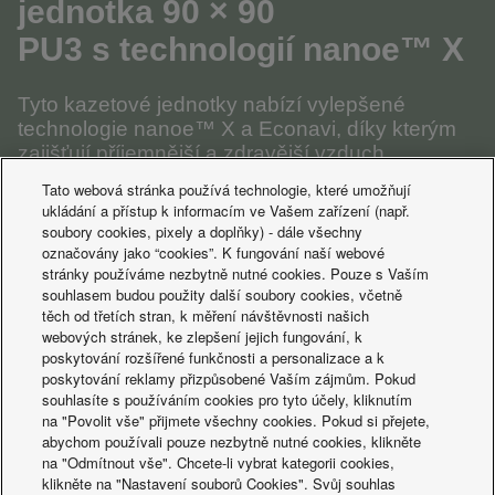
jednotka 90 × 90
PU3
s technologií nanoe™ X
Tyto kazetové jednotky nabízí vylepšené
technologie nanoe™ X a Econavi, díky kterým
zajišťují příjemnější a zdravější vzduch
v místnosti a zvyšují energetickou účinnost.
Tato webová stránka používá technologie, které umožňují
ukládání a přístup k informacím ve Vašem zařízení (např.
soubory cookies, pixely a doplňky) - dále všechny
DALŠÍ INFORMACE
označovány jako “cookies”. K fungování naší webové
stránky používáme nezbytně nutné cookies. Pouze s Vaším
souhlasem budou použity další soubory cookies, včetně
těch od třetích stran, k měření návštěvnosti našich
webových stránek, ke zlepšení jejich fungování, k
poskytování rozšířené funkčnosti a personalizace a k
poskytování reklamy přizpůsobené Vaším zájmům. Pokud
souhlasíte s používáním cookies pro tyto účely, kliknutím
na "Povolit vše" přijmete všechny cookies. Pokud si přejete,
abychom používali pouze nezbytně nutné cookies, klikněte
na "Odmítnout vše". Chcete-li vybrat kategorii cookies,
klikněte na "Nastavení souborů Cookies". Svůj souhlas