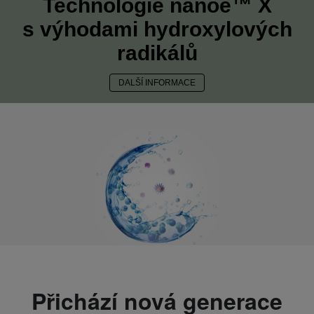
Technologie nanoe™ X
s výhodami hydroxylových
radikálů
DALŠÍ INFORMACE
Přichází nová generace