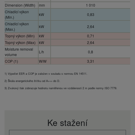
Dimension (Width)
mm
1 010
Chladící výkon
kW
0,83
(Min.)
Chladící výkon
kW
2,64
(Max.)
Topný výkon (Min)
kW
0,71
Topný výkon (Max)
kW
2,64
Moisture removal
L/h
0,8
volume
COP (1)
W/W
3,31
Air flow (Med)
m³/min
5,2
1) Výpočet EER a COP je založen v souladu s normou EN 14511.
Dimension (Height)
mm
549
Provozní rozsah
2) Škála energetického štítku od A+++ do D.
°C
+18
(topení – max.)
3) Zvukový tlak zobrazuje hodnotu naměřenou ve vzdálenosti 2 m podle normy ISO 7779.
Dimension (Depth)
mm
165
Power supply
V
230
EER (1)
W/W
3,29
Input power cooling
kW
0,64
Ke stažení
Input power heating
W
0,63
Air flow (Max)
m³/h
6,3
Sound pressure