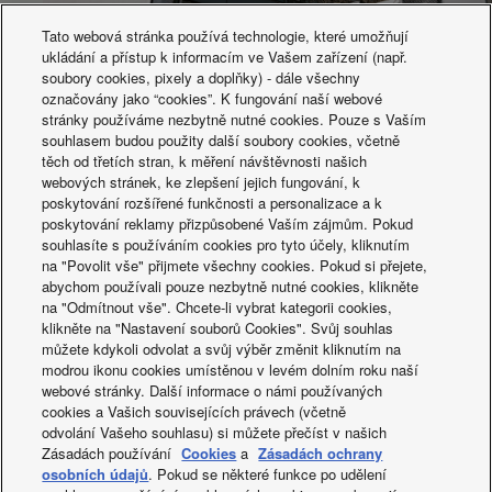
Tato webová stránka používá technologie, které umožňují
ukládání a přístup k informacím ve Vašem zařízení (např.
soubory cookies, pixely a doplňky) - dále všechny
označovány jako “cookies”. K fungování naší webové
stránky používáme nezbytně nutné cookies. Pouze s Vaším
souhlasem budou použity další soubory cookies, včetně
Panasonic Aquarea BIG M kaskáda pro budovu
těch od třetích stran, k měření návštěvnosti našich
webových stránek, ke zlepšení jejich fungování, k
Porsche
poskytování rozšířené funkčnosti a personalizace a k
poskytování reklamy přizpůsobené Vaším zájmům. Pokud
souhlasíte s používáním cookies pro tyto účely, kliknutím
na "Povolit vše" přijmete všechny cookies. Pokud si přejete,
abychom používali pouze nezbytně nutné cookies, klikněte
na "Odmítnout vše". Chcete-li vybrat kategorii cookies,
klikněte na "Nastavení souborů Cookies". Svůj souhlas
můžete kdykoli odvolat a svůj výběr změnit kliknutím na
Co je nového
modrou ikonu cookies umístěnou v levém dolním roku naší
webové stránky. Další informace o námi používaných
cookies a Vašich souvisejících právech (včetně
odvolání Vašeho souhlasu) si můžete přečíst v našich
Zásadách používání
Cookies
a
Zásadách ochrany
osobních údajů
. Pokud se některé funkce po udělení