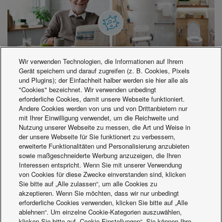
Wir verwenden Technologien, die Informationen auf Ihrem
Gerät speichern und darauf zugreifen (z. B. Cookies, Pixels
Bekämpft anhaltende
und Plugins); der Einfachheit halber werden sie hier alle als
"Cookies" bezeichnet. Wir verwenden unbedingt
Essensgerüche.
erforderliche Cookies, damit unsere Webseite funktioniert.
Andere Cookies werden von uns und von Drittanbietern nur
mit Ihrer Einwilligung verwendet, um die Reichweite und
Dank nanoe™ X können die Bewohner ihre Freizeit
Nutzung unserer Webseite zu messen, die Art und Weise in
genießen, ohne dass der unangenehme Geruch der
der unsere Webseite für Sie funktionert zu verbessern,
letzten Mahlzeit noch in der Luft hängt.
erweiterte Funktionalitäten und Personalisierung anzubieten
sowie maßgeschneiderte Werbung anzuzeigen, die Ihren
Interessen entspricht. Wenn Sie mit unserer Verwendung
Reduziert unangenehme
von Cookies für diese Zwecke einverstanden sind, klicken
Sie bitte auf „Alle zulassen“, um alle Cookies zu
Gerüche.
akzeptieren. Wenn Sie möchten, dass wir nur unbedingt
erforderliche Cookies verwenden, klicken Sie bitte auf „Alle
ablehnen“. Um einzelne Cookie-Kategorien auszuwählen,
In einem Pflegeheim sind Sie wahrscheinlich mit
klicken Sie bitte auf „Cookie-Einstellungen“. Sie können Ihre