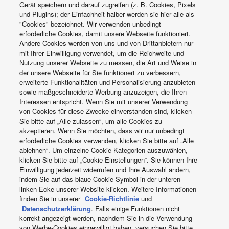
Gerät speichern und darauf zugreifen (z. B. Cookies, Pixels
und Plugins); der Einfachheit halber werden sie hier alle als
Free Multi System up to 5
"Cookies" bezeichnet. Wir verwenden unbedingt
erforderliche Cookies, damit unsere Webseite funktioniert.
rooms
Andere Cookies werden von uns und von Drittanbietern nur
mit Ihrer Einwilligung verwendet, um die Reichweite und
Nutzung unserer Webseite zu messen, die Art und Weise in
Full flexibility up to 9,0kW and up to 5 ports with wide range
der unsere Webseite für Sie funktionert zu verbessern,
of indoor units including high performance Etherea indoor
erweiterte Funktionalitäten und Personalisierung anzubieten
units, reaching up to A+++ / A++
sowie maßgeschneiderte Werbung anzuzeigen, die Ihren
Wide choice of indoor units to adapt to each room
Interessen entspricht. Wenn Sie mit unserer Verwendung
Units with nanoe™ X air purifier
von Cookies für diese Zwecke einverstanden sind, klicken
Stylish and premium design
Sie bitte auf „Alle zulassen“, um alle Cookies zu
Flexible installation, compact units and large connection
akzeptieren. Wenn Sie möchten, dass wir nur unbedingt
distance
Phone control whenever and wherever (optional)
erforderliche Cookies verwenden, klicken Sie bitte auf „Alle
ablehnen“. Um einzelne Cookie-Kategorien auszuwählen,
Z-Multi-Split-Inverter-Systeme | R32
klicken Sie bitte auf „Cookie-Einstellungen“. Sie können Ihre
Einwilligung jederzeit widerrufen und Ihre Auswahl ändern,
Vergleichen
indem Sie auf das blaue Cookie-Symbol in der unteren
linken Ecke unserer Website klicken. Weitere Informationen
finden Sie in unserer
Cookie-Richtlinie
und
Datenschutzerklärung
. Falls einige Funktionen nicht
korrekt angezeigt werden, nachdem Sie in die Verwendung
von Werbe-Cookies eingewilligt haben, versuchen Sie bitte,