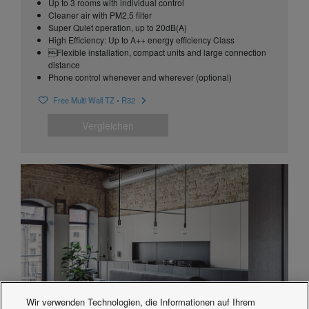
Up to 3 rooms with individual control
Cleaner air with PM2,5 filter
Super Quiet operation, up to 20dB(A)
High Efficiency: Up to A++ energy efficiency Class
Flexible installation, compact units and large connection
distance
Phone control whenever and wherever (optional)
Free Multi Wall TZ • R32
Vergleichen
Wir verwenden Technologien, die Informationen auf Ihrem