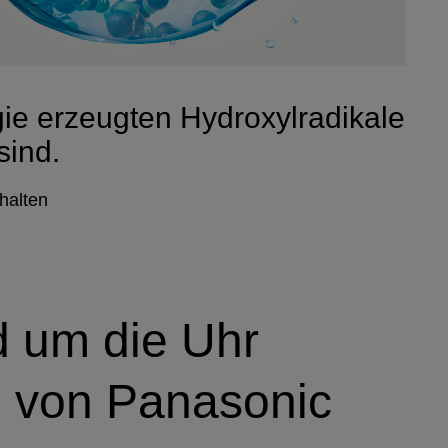
gie erzeugten Hydroxylradikale
sind.
thalten
 um die Uhr
e von
Panasonic