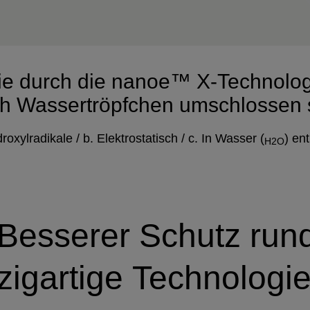
 die durch die nanoe™ X-Technolo
h Wassertröpfchen umschlossen 
roxylradikale / b. Elektrostatisch / c. In Wasser (
) en
H2O
Besserer Schutz rund
zigartige
Technologi