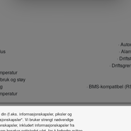
· Auto
dus
· Alar
· Drif
· Driftsgr
emperatur
rbruk og støy
ng
· BMS-kompatibel (R
emperatur
 din (f.eks. informasjonskapsler, piksler og
asjonskapsler". Vi bruker strengt nødvendige
Mer om ECOi-W
onskapsler, inkludert informasjonskapsler fra
som besøker nettstedet vårt, for å forbedre måten