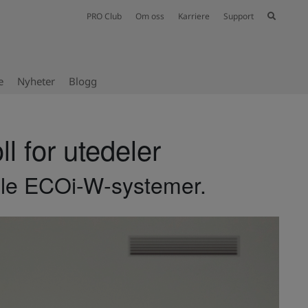
PRO Club
Om oss
Karriere
Support
e
Nyheter
Blogg
l for utedeler
alle ECOi-W-systemer.