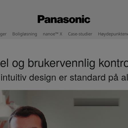
nger
Boligløsning
nanoe™ X
Case-studier
Høydepunkten
 og brukervennlig kontrol
 intuitiv design er standard på 