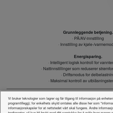
Grunnleggende betjening.
· PÅ/AV-innstilling
· Innstilling av kjøle-/varmemo
Energisparing.
· Intelligent logisk kontroll for vannt
· Nattinnstillinger som reduserer strømfo
· Driftsmodus for delbelastni
· Maksimal kontroll av utblåsningst
Vi bruker teknologier som lagrer og får tilgang til informasjon på enheten
programtillegg); for enkelhets skyld omtales alle disse her som "inform
informasjonskapsler for at nettstedet vårt skal fungere. Andre informasj
tredjeparter, vil kun bli brukt med ditt samtykke for å måle hvor mange 