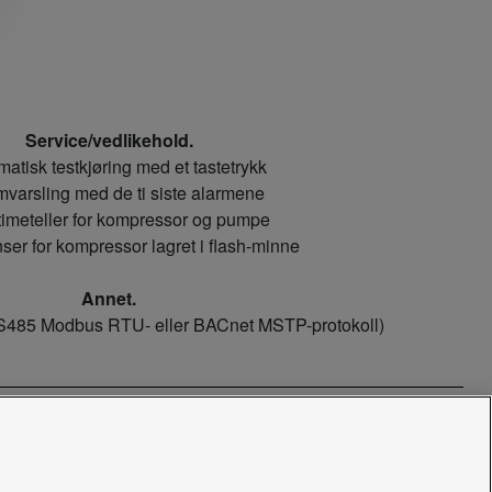
Service/vedlikehold.
matisk testkjøring med et tastetrykk
mvarsling med de ti siste alarmene
tstimeteller for kompressor og pumpe
enser for kompressor lagret i flash-minne
Annet.
S485 Modbus RTU- eller BACnet MSTP-protokoll)