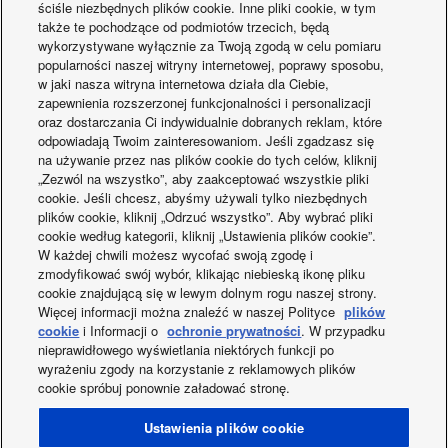
chłodzenia (1p
A
3,60
ściśle niezbędnych plików cookie. Inne pliki cookie, w tym
220V / 3p 380)
także te pochodzące od podmiotów trzecich, będą
Prąd w trybie
wykorzystywane wyłącznie za Twoją zgodą w celu pomiaru
chłodzenia (1p
A
3,45
popularności naszej witryny internetowej, poprawy sposobu,
230V / 3p 400)
w jaki nasza witryna internetowa działa dla Ciebie,
Prąd w trybie
zapewnienia rozszerzonej funkcjonalności i personalizacji
chłodzenia (1p
A
3,30
oraz dostarczania Ci indywidualnie dobranych reklam, które
240V / 3p 415)
odpowiadają Twoim zainteresowaniom. Jeśli zgadzasz się
Prąd w trybie
na używanie przez nas plików cookie do tych celów, kliknij
Nowe jednostki
CONEX. Nowe
ogrzewania (1p
A
4,30
„Zezwól na wszystko”, aby zaakceptować wszystkie pliki
220V / 3p 380)
kanałowe z 2
urządzenia i aplik
cookie. Jeśli chcesz, abyśmy używali tylko niezbędnych
Prąd w trybie
plików cookie, kliknij „Odrzuć wszystko”. Aby wybrać pliki
wariantami montażu –
ogrzewania (1p
A
4,10
cookie według kategorii, kliknij „Ustawienia plików cookie”.
PF3
230V / 3p 400)
W każdej chwili możesz wycofać swoją zgodę i
Prąd w trybie
zmodyfikować swój wybór, klikając niebieską ikonę pliku
ogrzewania (1p
A
3,90
cookie znajdującą się w lewym dolnym rogu naszej strony.
240V / 3p 415)
Więcej informacji można znaleźć w naszej Polityce
plików
cookie
i Informacji o
ochronie prywatności
. W przypadku
Przepływ powietrza
jednostki zew.
m³/min
40
nieprawidłowego wyświetlania niektórych funkcji po
(Chłodzenie)
wyrażeniu zgody na korzystanie z reklamowych plików
Facebook
Instagram
Youtube
LinkedIn
cookie spróbuj ponownie załadować stronę.
Przepływ powietrza
jednostki zew.
m³/min
40
O nas
Kontakt z nami
Mapa strony
Warunki korzystania
(Ogrzewanie)
Ustawienia plików cookie
Polityka prywatności
Wykorzystanie plików cookies
Ciśnienie