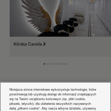
Moc akustyczna
dB(A)
53
jednostki wew. (Hi)
Moc akustyczna
jednostki wew.
dB(A)
50
(Med)
Moc akustyczna
dB(A)
45
jednostki wew. (Lo)
Wymiary jednostki
wewnętrznej
mm
250
Klinika Carella
(wysokość)
Wymiary jednostki
mm
800
wew. (szerokość)
Wymiary jednostki
mm
730
wew. (głębokość)
Ciężar netto
jednostki
kg
25
wewnętrznej
Co nowego?
Generator nanoe X
Mark 2
Niniejsza strona internetowa wykorzystuje technologie, które
Jednostka zewnętrzna
U-36PZH2E5
przechowują lub uzyskują dostęp do informacji znajdujących
Zewnętrzne źródło
się na Twoim urządzeniu końcowym (np. pliki cookie,
V
220 - 230 - 240
zasilania
piksele, wtyczki); dla ułatwienia wszystkich nazywanych
Prąd w trybie
dalej „plikami cookie”. Aby nasza witryna działała, używamy