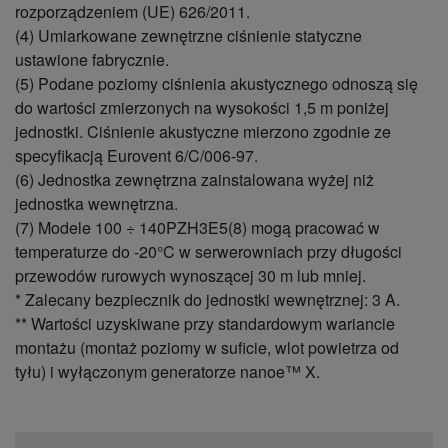
(chłodzenie)
rozporządzeniem (UE) 626/2011.
Zasilanie wejściowe
(4) Umiarkowane zewnętrzne ciśnienie statyczne
w trybie chłodzenia
kW
0,78
ustawione fabrycznie.
(nominalne)
(5) Podane poziomy ciśnienia akustycznego odnoszą się
Moc wejściowa
kW
0,28
chłodzenia (Min)
do wartości zmierzonych na wysokości 1,5 m poniżej
Moc wejściowa
jednostki. Ciśnienie akustyczne mierzono zgodnie ze
kW
1,78
chłodzenia (Max)
specyfikacją Eurovent 6/C/006-97.
Roczne zużycie
(6) Jednostka zewnętrzna zainstalowana wyżej niż
energii w trybie
kWh/a
188
chłodzenia (3)
jednostka wewnętrzna.
Wydajność
(7) Modele 100 ÷ 140PZH3E5(8) mogą pracować w
ogrzewania
kW
4,0
temperaturze do -20°C w serwerowniach przy długości
(nominalna)
przewodów rurowych wynoszącej 30 m lub mniej.
Wydajność
kW
1,5
* Zalecany bezpiecznik do jednostki wewnętrznej: 3 A.
grzewcza (Min)
Wydajność
** Wartości uzyskiwane przy standardowym wariancie
kW
5,0
grzewcza (Max)
montażu (montaż poziomy w suficie, wlot powietrza od
Współczynnik COP
W/W
4,35
tyłu) i wyłączonym generatorze nanoe™ X.
(nominalny) (1)
Współczynnik COP
W/W
6,52
(Min) (1)
Współczynnik COP
W/W
2,84