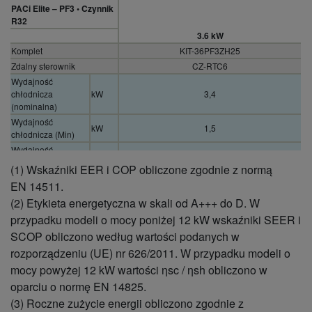
PACi Elite – PF3 • Czynnik
R32
3.6 kW
Komplet
KIT-36PF3ZH25
Zdalny sterownik
CZ-RTC6
Wydajność
chłodnicza
kW
3,4
(nominalna)
Wydajność
kW
1,5
chłodnicza (Min)
Wydajność
kW
4,0
chłodnicza (Max)
(1) Wskaźniki EER i COP obliczone zgodnie z normą
Współczynnik EER
W/W
4,36
EN 14511.
(nominalny) (1)
(2) Etykieta energetyczna w skali od A+++ do D. W
Współczynnik EER
W/W
5,36
przypadku modeli o mocy poniżej 12 kW wskaźniki SEER i
(Min) (1)
Współczynnik EER
SCOP obliczono według wartości podanych w
W/W
2,25
(Max) (1)
rozporządzeniu (UE) nr 626/2011. W przypadku modeli o
Współczynnik
%
6,3 A++
mocy powyżej 12 kW wartości ηsc / ηsh obliczono w
SEER/ηsc (2)
oparciu o normę EN 14825.
Moc projektowa
(3) Roczne zużycie energii obliczono zgodnie z
Pdesign
kW
3,4