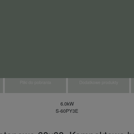
Pliki do pobrania
Dodatkowe produkty
6.0kW
S-60PY3E