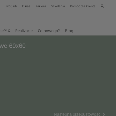
ProClub
O nas
Kariera
Szkolenia
Pomoc dla klienta
oe™ X
Realizacje
Co nowego?
Blog
owe 60x60
Następna przepustowość