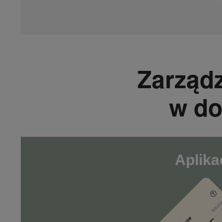
Zarząd
w do
Aplika