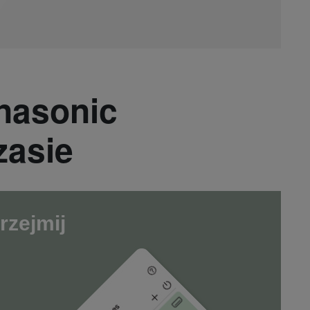
nasonic
zasie
rzejmij