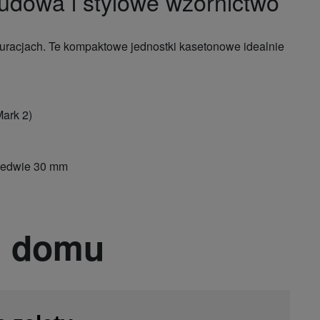
udowa i stylowe wzornictwo
auracjach. Te kompaktowe jednostki kasetonowe idealnie
ark 2)
aledwie 30 mm
m domu