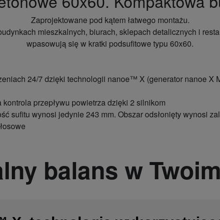
setonowe 60x60. Kompaktowa b
Zaprojektowane pod kątem łatwego montażu.
udynkach mieszkalnych, biurach, sklepach detalicznych i rest
wpasowują się w kratki podsufitowe typu 60x60.
niach 24/7 dzięki technologii nanoe™ X (generator nanoe X M
 kontrola przepływu powietrza dzięki 2 silnikom
ść sufitu wynosi jedynie 243 mm. Obszar odsłonięty wynosi z
 głosowe
alny balans w Twoi