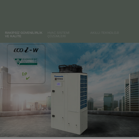
RAKİPSİZ GÜVENİLİRLİK
HVAC SİSTEMİ
AKILLI TEKNOLOJİ
VE KALİTE
ÇÖZÜMLERİ