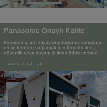
Panasonic Onaylı Kalite
Panasonic, en ihtiyaç duyduğunuz zamanda
en iyi konforu sağlamak için ürün kalitesi,
güvenlik veya dayanıklılıktan ödün vermez.
DAHA FAZLA BİLGİ EDİNİN