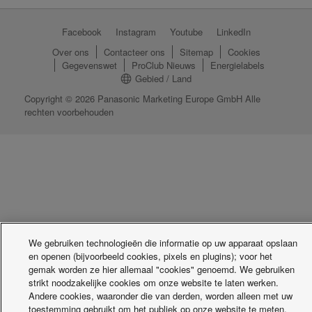
Facebook
Instagram
Youtube
LinkedIn
Over ons
Contacteer ons
Sitemap
Cookies
Gegevenswet
ProClub Nieuws
Energielabels
Gebied / Land
Copyright © 2026 Panasonic Marketing Europe GmbH Alle
rechten voorbehouden
We gebruiken technologieën die informatie op uw apparaat opslaan
en openen (bijvoorbeeld cookies, pixels en plugins); voor het
gemak worden ze hier allemaal "cookies" genoemd. We gebruiken
strikt noodzakelijke cookies om onze website te laten werken.
Andere cookies, waaronder die van derden, worden alleen met uw
toestemming gebruikt om het publiek op onze website te meten,