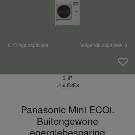
Vorige capaciteit
Volgende capaciteit
5HP
U-5LE2E8
Panasonic Mini ECOi.
Buitengewone
energiebesparing