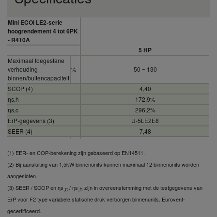
Mini ECOi LE2-serie
hoogrendement 4 tot 6PK
- R410A
5 HP
Maximaal toegestane
verhouding
%
50 ~ 130
binnen/buitencapaciteit
SCOP (4)
4,40
ηs,h
172,9%
ηs,c
296,2%
ErP-gegevens (3)
U-5LE2E8
SEER (4)
7,48
Maximaal toelaatbare
verhouding
(1) EER- en COP-berekening zijn gebaseerd op EN14511.
%
50 ~ 130
binnen/buitencapaciteit
(2) Bij aansluiting van 1,5kW binnenunits kunnen maximaal 12 binnenunits worden
(3)
aangesloten.
Koelmiddel (R410A) /
kg
6,70 (14,40) / 13,9896
CO2 Eq.
/ T
(3) SEER / SCOP en ηs
/ ηs
zijn in overeenstemming met de testgegevens van
,c
,h
Verwarmingscapaciteit
ErP voor F2 type variabele statische druk verborgen binnenunits. Eurovent-
kW
16,0
(Nominaal)
gecertificeerd.