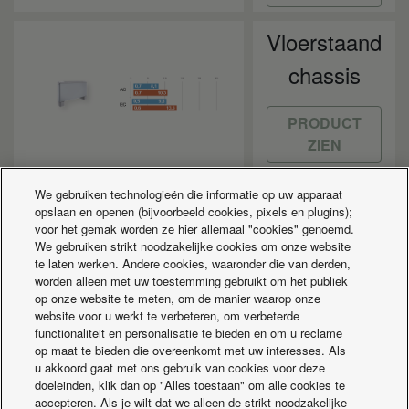
Vloerstaand
chassis
PRODUCT
ZIEN
We gebruiken technologieën die informatie op uw apparaat
opslaan en openen (bijvoorbeeld cookies, pixels en plugins);
REGELING EN
voor het gemak worden ze hier allemaal "cookies" genoemd.
We gebruiken strikt noodzakelijke cookies om onze website
CONNECTIVITEIT
te laten werken. Andere cookies, waaronder die van derden,
worden alleen met uw toestemming gebruikt om het publiek
op onze website te meten, om de manier waarop onze
Bewakingsdienst
website voor u werkt te verbeteren, om verbeterde
functionaliteit en personalisatie te bieden en om u reclame
op afstand
op maat te bieden die overeenkomt met uw interesses. Als
u akkoord gaat met ons gebruik van cookies voor deze
ECOi-W Cloud
doeleinden, klik dan op "Alles toestaan" om alle cookies te
accepteren. Als je wilt dat we alleen de strikt noodzakelijke
Cloudgate plug-and-play