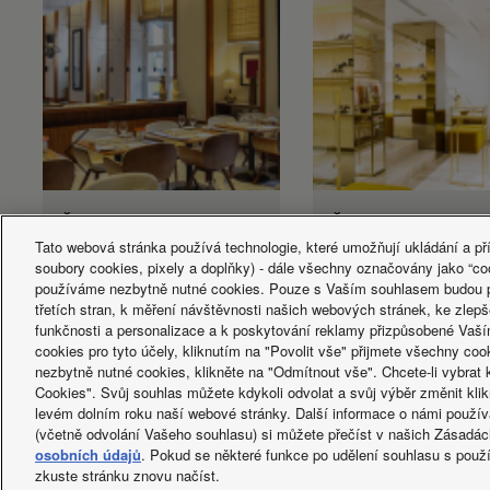
Řešení pro restaurace.
Řešení pro
maloobchod
Tato webová stránka používá technologie, které umožňují ukládání a př
soubory cookies, pixely a doplňky) - dále všechny označovány jako “co
používáme nezbytně nutné cookies. Pouze s Vaším souhlasem budou po
třetích stran, k měření návštěvnosti našich webových stránek, ke zlepš
funkčnosti a personalizace a k poskytování reklamy přizpůsobené Va
cookies pro tyto účely, kliknutím na "Povolit vše" přijmete všechny co
nezbytně nutné cookies, klikněte na "Odmítnout vše". Chcete-li vybrat 
Cookies". Svůj souhlas můžete kdykoli odvolat a svůj výběr změnit kl
Facebook
Instagram
Youtube
LinkedIn
levém dolním roku naší webové stránky. Další informace o námi použív
O NÁS
Kontakt
Mapa stránek
Podmínky využití
Zásad
(včetně odvolání Vašeho souhlasu) si můžete přečíst v našich Zásadá
osobních údajů
. Pokud se některé funkce po udělení souhlasu s použ
Copyright © 2026 Panasonic Marketing Europe GmbH všechna pr
zkuste stránku znovu načíst.