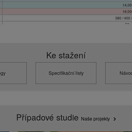
14,00
16,00
380 / 400 
53
996 x 980 
106
6,70 (14,40) /
Ke stažení
ogy
Specifikační listy
Návod
Případové studie
Naše projekty