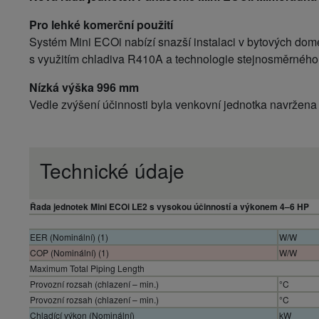
Pro lehké komerční použití
Systém Mini ECOi nabízí snazší instalaci v bytových dom
s využitím chladiva R410A a technologie stejnosměrného 
Nízká výška 996 mm
Vedle zvýšení účinnosti byla venkovní jednotka navržena s
Technické údaje
Řada jednotek Mini ECOi LE2 s vysokou účinností a výkonem 4–6 HP
EER (Nominální) (1)
W/W
COP (Nominální) (1)
W/W
Maximum Total Piping Length
Provozní rozsah (chlazení – min.)
°C
Provozní rozsah (chlazení – min.)
°C
Chladící výkon (Nominální)
kW