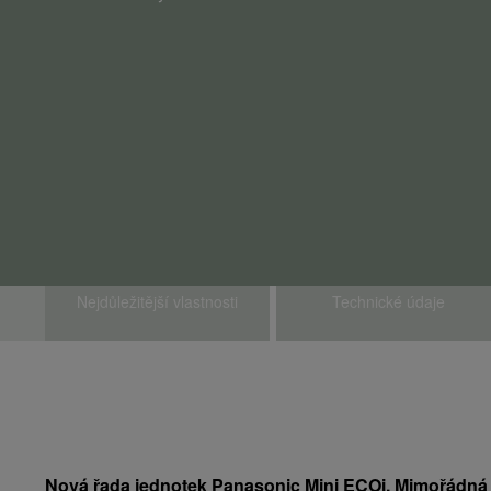
Nejdůležitější vlastnosti
Technické údaje
Nová řada jednotek Panasonic Mini ECOi. Mimořádná