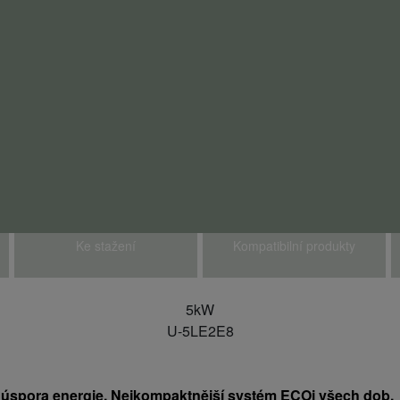
Ke stažení
Kompatibilní produkty
5kW
U-5LE2E8
 úspora energie. Nejkompaktnější systém ECOi všech dob.