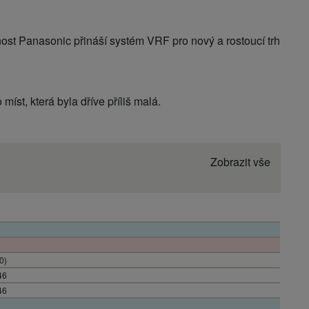
ost Panasonic přináší systém VRF pro nový a rostoucí trh
íst, která byla dříve příliš malá.
Zobrazit vše
0)
46
46