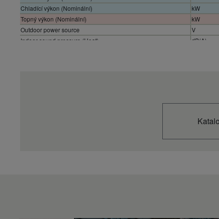
Chladící výkon (Nominální)
kW
Topný výkon (Nominální)
kW
Outdoor power source
V
Indoor sound pressure (Heat)
dB(A)
Dimensions
Net weight
kg
Refrigerant (R410A) / CO2 Eq.
kg / T
Katal