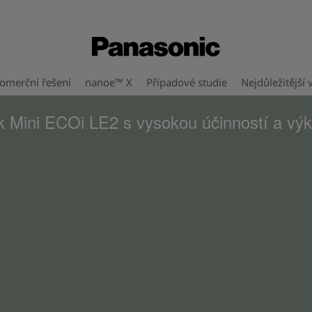
omerční řešení
nanoe™ X
Případové studie
Nejdůležitější 
k Mini ECOi LE2 s vysokou účinností a v