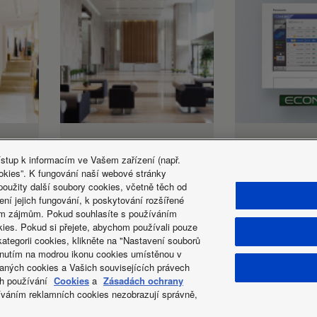
Solutions for hotels
Nový intelig
ovladač CZ-
ístup k informacím ve Vašem zařízení (např.
okies”. K fungování naší webové stránky
256ESMC3
užity další soubory cookies, včetně těch od
ení jejich fungování, k poskytování rozšířené
ším zájmům. Pokud souhlasíte s používáním
okies. Pokud si přejete, abychom používali pouze
kategorii cookies, klikněte na "Nastavení souborů
iknutím na modrou ikonu cookies umístěnou v
aných cookies a Vašich souvisejících právech
y ochrany soukromí
Práce s cookies
Data act
Novinky
Energitick
ch používání
Cookies
a
Zásadách ochrany
íváním reklamních cookies nezobrazují správně,
áva vyhrazena