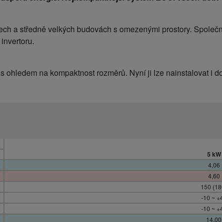
ech a středně velkých budovách s omezenými prostory. Společn
invertoru.
 ohledem na kompaktnost rozměrů. Nyní ji lze nainstalovat i do m
5 kW
4,06
4,60
150 (18
-10 ~ +
-10 ~ +
14,00