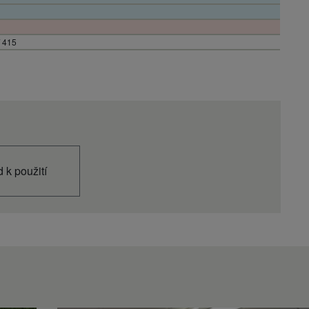
/ 415
x 370
 13,9896
 k použití