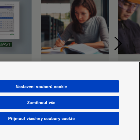
entní
Panasonic VRF TOP
100%
Comfort
Nastavení souborů cookie
Zamítnout vše
Přijmout všechny soubory cookie
ý štítek
Area / Země