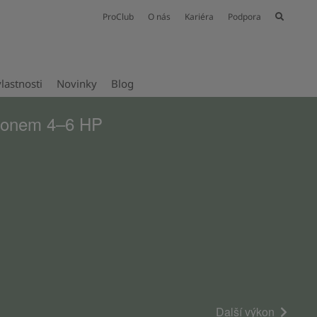
ProClub
O nás
Kariéra
Podpora
vlastnosti
Novinky
Blog
ýkonem 4–6 HP
Další výkon