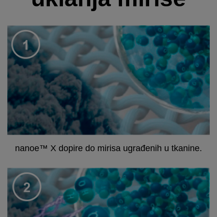
nanoe™ X dopire do mirisa ugrađenih u tkanine.