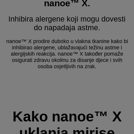
nanoe™ X.
Inhibira alergene koji mogu dovesti
do napadaja astme.
nanoe™ X prodire duboko u vlakna tkanine kako bi
inhibirao alergene, ublažavajući težinu astme i
alergijskih reakcija. nanoe™ X također pomaže
osigurati zdravu okolinu za disanje djece i svih
osoba osjetljivih na zrak.
Kako nanoe™ X
uklanja mirise