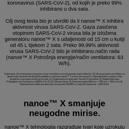
koronavirus (SARS-CoV-2), od kojih je preko 99%
inhibirano u dva sata.
Cilj ovog testa bio je utvrditi da li nanoe™ X inhibira
aktivnost virusa SARS-CoV-2. Gaza zasićena
otopinom SARS-CoV-2 virusa bila je izložena
generatoru nanoe™ X s udaljenosti od 15 cm u kutiji
od 45 L tijekom 2 sata. Preko 99,99% aktivnosti
virusa SARS-CoV-2 bilo je inhibirano.način rada
(nanoe™ X Potrošnja energije/način ventilatora: 63
W/h).
Napomene: (1) Izmjerena je zaraznost virusa i korištena za izračunavanje stope inhibicije. (2) Ova je provjera osmišljena za
generiranje osnovnih istraživačkih podataka o učincima nanoe™ X na novi koronavirus u laboratorijskim uvjetima. Nije
dizajniran za procjenu učinka proizvoda. (1) Organizacija za testiranje: Texcell (Francuska) (2) Subjekt testiranja:
Prilijepljeni novi koronavirus (SARS-CoV-2) (3) Volumen testa: 45 Zatvorena kutija (400 mm × 350 mm × 350 mm) (4)
Rezultat testa: Inhibirana aktivnost virusa preko 99,99% u 2 sata (5) Izvješće br.: 1140-01 A1
nanoe™ X smanjuje
neugodne mirise.
nanoe™ X tehnologija razgrađuje tvari koje uzrokuju