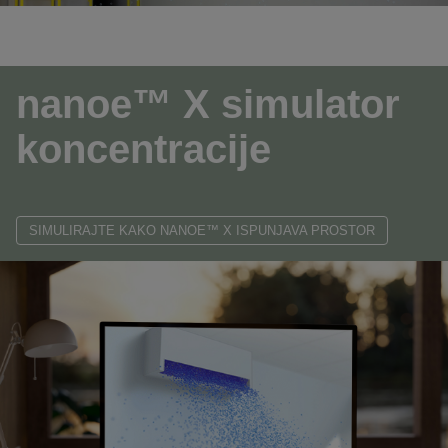
nanoe™ X simulator
koncentracije
SIMULIRAJTE KAKO NANOE™ X ISPUNJAVA PROSTOR