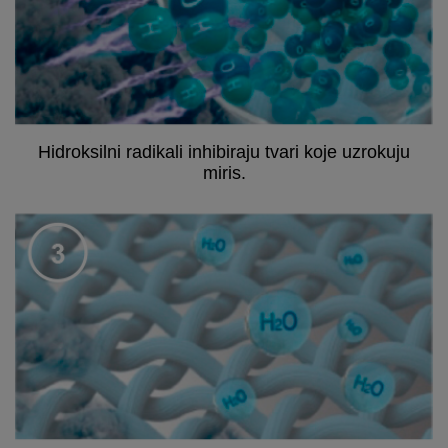
Hidroksilni radikali inhibiraju tvari koje uzrokuju
miris.