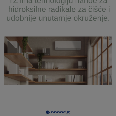
TZ ima tehnologiju nanoe za
hidroksilne radikale za čišće i
udobnije unutarnje okruženje.