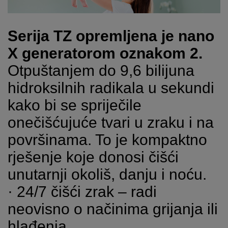
Serija TZ opremljena je nano
X generatorom oznakom 2.
Otpuštanjem do 9,6 bilijuna
hidroksilnih radikala u sekundi
kako bi se spriječile
onečišćujuće tvari u zraku i na
površinama. To je kompaktno
rješenje koje donosi čišći
unutarnji okoliš, danju i noću.
· 24/7 čišći zrak – radi
neovisno o načinima grijanja ili
hlađenja