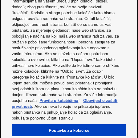
informacijama na vašem uređaju (npr. kolačići, pikseli,
dodaci); zbog praktičnosti, svi će se ovdje nazivati
"kolačići". Koristimo strogo potrebne kolačiće kako bismo
osigurali pravilan rad naše web stranice. Ostali kolačići,
uključujući one trećih strana, koristit će se samo uz vaš
pristanak, za mjerenje gledanosti naše web stranice, za
poboljšanje načina na koji naša web stranica radi za vas, za
pružanje poboljšane funkcionalnosti i personalizacije te za
posluživanje prilagođenog oglašavanja koje odgovara s
vašim interesima. Ako se slažete s našom upotrebom
kolačića u ove svrhe, kliknite na "Dopusti sve" kako biste
prihvatili sve kolačiće. Ako želite da koristimo samo striktno
nužne kolačiće, kliknite na "Odbaci sve". Za odabir
kategorije kolačića kliknite na "Postavke kolačića". U bilo
Pogledajte TZ
kojem trenutku možete povući svoj pristanak i promijeniti
svoj odabir klikom na plavu ikonu kolačića koja se nalazi u
superkompaktan
donjem lijevom kutu naše web stranice. Za više informacija
posjetite naša
Pravila o kolačićima
i
Obavijest o zaštiti
privatnosti
. Ako se neke funkcje ne prikazuju ispravno
nakon pristanka na prikupljanje kolačića za oglašavanje,
pokušajte ponovno učitati stranicu
Facebook
Instagram
Youtube
LinkedIn
Postavke za kolačiće
O nama
Kontakt
Kazalo stranica
Uvjeti uporabe