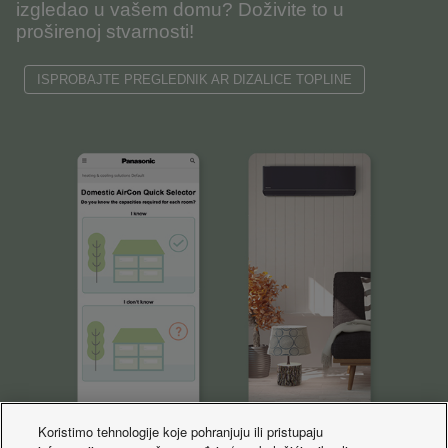
izgledao u vašem domu? Doživite to u
proširenoj stvarnosti!
ISPROBAJTE PREGLEDNIK AR DIZALICE TOPLINE
Koristimo tehnologije koje pohranjuju ili pristupaju