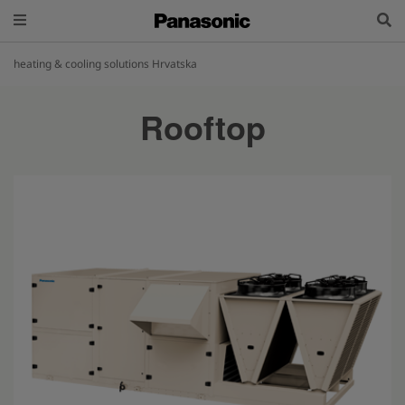
heating & cooling solutions Hrvatska
Rooftop