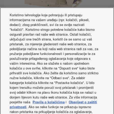
Koristimo tehnologije koje pohranjuju ili pristupaju
informacijama na vašem uređaju (npr. kolačići, pikseli,
dodaci); zbog praktičnosti, svi će se ovdje nazivati
"kolačići". Koristimo strogo potrebne kolačiće kako bismo
ECOi-RT-Z H R32
osigurali pravilan rad naše web stranice. Ostali kolačići,
uključujući one trećih strana, koristit će se samo uz vaš
Rooftop heat pump units
pristanak, za mjerenje gledanosti naše web stranice, za
Cooling capacity:
106 to 139kW
poboljšanje načina na koji naša web stranica radi za vas, za
pružanje poboljšane funkcionalnosti i personalizacije te za
Heating capacity:
106 to 142kW
posluživanje prilagođenog oglašavanja koje odgovara s
Units with low GWP R32 refrigerant
vašim interesima. Ako se slažete s našom upotrebom
kolačića u ove svrhe, kliknite na "Dopusti sve" kako biste
prihvatili sve kolačiće. Ako želite da koristimo samo striktno
nužne kolačiće, kliknite na "Odbaci sve". Za odabir
Krovne jedinice toplinske pumpe
kategorije kolačića kliknite na "Postavke kolačića". U bilo
Kapacitet hlađenja: 106 do 139kW
kojem trenutku možete povući svoj pristanak i promijeniti
svoj odabir klikom na plavu ikonu kolačića koja se nalazi u
Kapacitet grijanja: 106 do 142kW
donjem lijevom kutu naše web stranice. Za više informacija
posjetite naša
Pravila o kolačićima
i
Obavijest o zaštiti
Jedinice s niskim GWP R32 rashladnim sredstvom
privatnosti
. Ako se neke funkcje ne prikazuju ispravno
nakon pristanka na prikupljanje kolačića za oglašavanje,