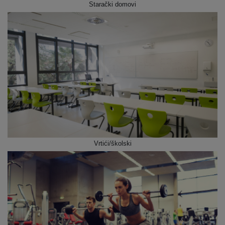
Starački domovi
Vrtići/školski