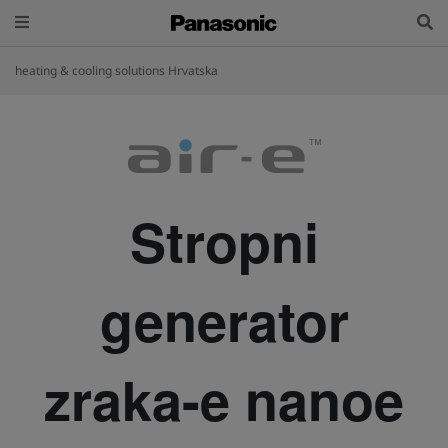
heating & cooling solutions Hrvatska
Stropni
generator
zraka-e nanoe