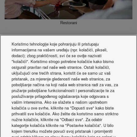
Restorani
Pogledajte više rješenja za grijanje
&
hlađenje
s
Koristimo tehnologije koje pohranjuju ili pristupaju
nanoe™
tehnologija
informacijama na vašem uređaju (npr. kolačići, pikseli,
dodaci); zbog praktičnosti, svi će se ovdje nazivati
"kolačići". Koristimo strogo potrebne kolačiće kako bismo
osigurali pravilan rad naše web stranice. Ostali kolačići,
uključujući one trećih strana, koristit će se samo uz vaš
pristanak, za mjerenje gledanosti naše web stranice, za
poboljšanje načina na koji naša web stranica radi za vas, za
pružanje poboljšane funkcionalnosti i personalizacije te za
posluživanje prilagođenog oglašavanja koje odgovara s
vašim interesima. Ako se slažete s našom upotrebom
kolačića u ove svrhe, kliknite na "Dopusti sve" kako biste
prihvatili sve kolačiće. Ako želite da koristimo samo striktno
nužne kolačiće, kliknite na "Odbaci sve". Za odabir
kategorije kolačića kliknite na "Postavke kolačića". U bilo
kojem trenutku možete povući svoj pristanak i promijeniti
svoj odabir klikom na plavu ikonu kolačića koja se nalazi u