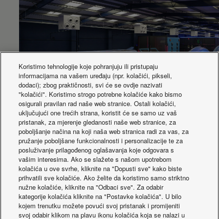
– Max)
Radni raspon (Heat
°C
-15
- Min)
Koristimo tehnologije koje pohranjuju ili pristupaju
informacijama na vašem uređaju (npr. kolačići, pikseli,
dodaci); zbog praktičnosti, svi će se ovdje nazivati
"kolačići". Koristimo strogo potrebne kolačiće kako bismo
Panasonic Jet Air Stream održava AirHop
osigurali pravilan rad naše web stranice. Ostali kolačići,
uključujući one trećih strana, koristit će se samo uz vaš
Gloucester Cool u pokretanju toplinskih valova
pristanak, za mjerenje gledanosti naše web stranice, za
poboljšanje načina na koji naša web stranica radi za vas, za
pružanje poboljšane funkcionalnosti i personalizacije te za
posluživanje prilagođenog oglašavanja koje odgovara s
vašim interesima. Ako se slažete s našom upotrebom
kolačića u ove svrhe, kliknite na "Dopusti sve" kako biste
prihvatili sve kolačiće. Ako želite da koristimo samo striktno
nužne kolačiće, kliknite na "Odbaci sve". Za odabir
Aktualnosti
kategorije kolačića kliknite na "Postavke kolačića". U bilo
kojem trenutku možete povući svoj pristanak i promijeniti
svoj odabir klikom na plavu ikonu kolačića koja se nalazi u