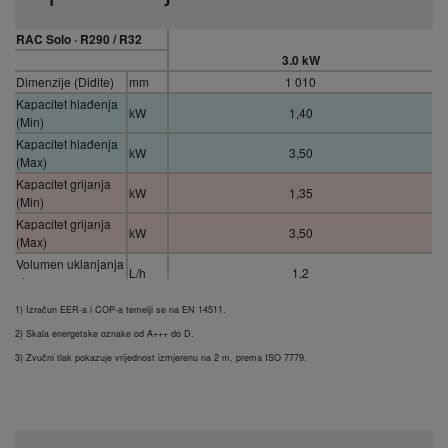
RAC Solo · R290 / R32
3.0 kW
Dimenzije (Didite)
mm
1 010
Kapacitet hlađenja
kW
1,40
(Min)
Kapacitet hlađenja
kW
3,50
(Max)
Kapacitet grijanja
kW
1,35
(Min)
Kapacitet grijanja
kW
3,50
(Max)
Volumen uklanjanja
L/h
1,2
vlage
COP (1)
W/W
3,12
1) Izračun EER-a i COP-a temelji se na EN 14511.
Protok zraka (Med)
m³/min
5,8
2) Skala energetske oznake od A+++ do D.
Dimenzije (visina)
mm
549
3) Zvučni tlak pokazuje vrijednost izmjerenu na 2 m, prema ISO 7779.
Radni raspon (Heat
°C
+18
– Max)
Dimenzije (Depth)
mm
165
Električno
V
230