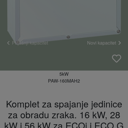
Prijašnji kapacitet
Novi kapacitet
5kW
PAW-160MAH2
Komplet za spajanje jedinice
za obradu zraka. 16 kW, 28
kW i 56 kW za ECOi i ECO G