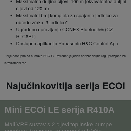
Maksimalna duljina cijevi: 100 m (ekvivalentna duljini
cijevi od 120 m)
Maksimalni broj kompleta za spajanje jedinice za
obradu zraka: 3 jedinice*
Ugrađeno upravljanje CONEX Bluetooth® (CZ-
RTC6BL)
Dostupna aplikacija Panasonic H&C Control App
* Nije dostupno za sustave ECO G. Potreban je jedan senzor daljinskog upravljača za
istovremeni rad.
Najučinkovitija serija ECOi
Mini ECOi LE serija R410A
Mali VRF sustav s 2 cijevi toplinske pumpe
posebno dizajniran za europsko tržište.