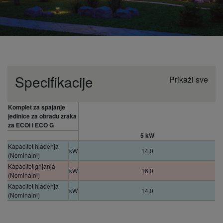
Specifikacije
Prikaži sve
Komplet za spajanje
jedinice za obradu zraka
za ECOi i ECO G
5 kW
Kapacitet hlađenja
kW
14,0
(Nominalni)
Kapacitet grijanja
kW
16,0
(Nominalni)
Kapacitet hlađenja
kW
14,0
(Nominalni)