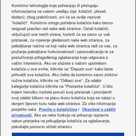
Koristimo tehnologije koje pohranjuju ili pristupaju
informacijama na vašem uređaju (npr. kolačići, pikseli,
dodaci); zbog praktičnosti, svi će se ovdje nazivati
"kolačići". Koristimo strogo potrebne kolačiće kako bismo
osigurali pravilan rad naše web stranice. Ostali kolačići,
uključujući one trećih strana, koristit će se samo uz vaš
pristanak, za mjerenje gledanosti naše web stranice, za
poboljšanje načina na koji naša web stranica radi za vas, za
pružanje poboljšane funkcionalnosti i personalizacije te za
posluživanje prilagođenog oglašavanja koje odgovara s
vašim interesima. Ako se slažete s našom upotrebom
kolačića u ove svrhe, kliknite na "Dopusti sve" kako biste
Komplet za spajanje
VRF sustavi ECOi
prihvatili sve kolačiće. Ako želite da koristimo samo striktno
jedinice za obradu
nužne kolačiće, kliknite na "Odbaci sve". Za odabir
zraka za ECOi i ECO G
kategorije kolačića kliknite na "Postavke kolačića". U bilo
kojem trenutku možete povući svoj pristanak i promijeniti
svoj odabir klikom na plavu ikonu kolačića koja se nalazi u
donjem lijevom kutu naše web stranice. Za više informacija
posjetite naša
Pravila o kolačićima
i
Obavijest o zaštiti
privatnosti
. Ako se neke funkcje ne prikazuju ispravno
nakon pristanka na prikupljanje kolačića za oglašavanje,
pokušajte ponovno učitati stranicu
Facebook
Instagram
Youtube
LinkedIn