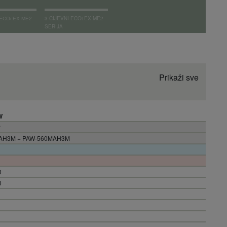
3-CIJEVNI ECOi EX ME2
 ECOi EX ME2
SERIJA
Prikaži sve
W
P
AH3M + PAW-560MAH3M
0
0
0
0