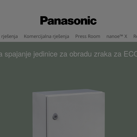
rješenja
Komercijalna rješenja
Press Room
nanoe™ X
R
a spajanje jedinice za obradu zraka za EC