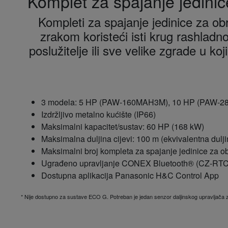
Komplet za spajanje jedini
Kompleti za spajanje jedinice za o
zrakom koristeći isti krug rashladn
poslužitelje ili sve velike zgrade u k
3 modela: 5 HP (PAW-160MAH3M), 10 HP (PAW-
Izdržljivo metalno kućište (IP66)
Maksimalni kapacitet/sustav: 60 HP (168 kW)
Maksimalna duljina cijevi: 100 m (ekvivalentna dulji
Maksimalni broj kompleta za spajanje jedinice za ob
Ugrađeno upravljanje CONEX Bluetooth® (CZ-RT
Dostupna aplikacija Panasonic H&C Control App
* Nije dostupno za sustave ECO G. Potreban je jedan senzor daljinskog upravljača z