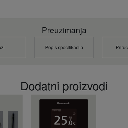
180
6,3
10 ~ 1
10
)
3/4 (19,
Preuzimanja
)
1 1/2 (38
+18
+32
ozi
Popis specifikacija
Priruč
+13
+23
+16
+30
-10
Dodatni proizvodi
+43
-20
+15