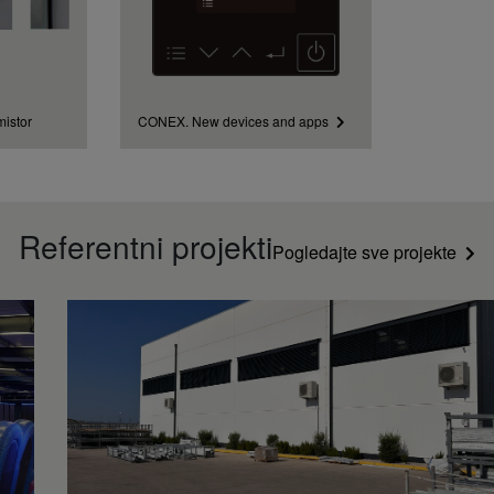
mistor
CONEX. New devices and apps
Referentni projekti​
Pogledajte sve projekte