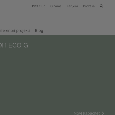
PRO Club
O nama
Karijera
Podrška
eferentni projekti​
Blog
Oi i ECO G
Novi kapacitet