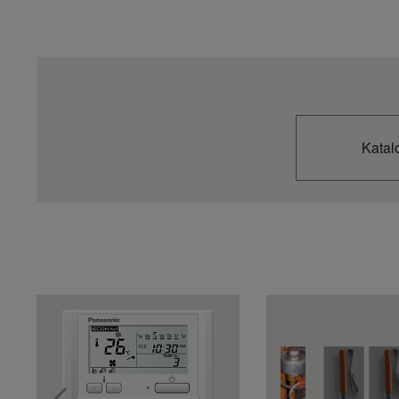
Dimenzije (Depth)
mm
Neto težina
kg
Raspon duljine cijevi
m
Razlika u povećanju (unutarnje/vanjsko)
m
Promjer cijevi (Tekući)
Inch (mm
Promjer cijevi (Plin)
Inch (mm
Temperatura unosa kompleta za spajanje AHU (Cool - Min)
°C DB
Temperatura unosa kompleta za spajanje AHU (Cool - Max)
°C DB
Katal
Temperatura unosa kompleta za spajanje AHU (Cool - Min)
°C WB
Temperatura unosa kompleta za spajanje AHU (Cool - Max)
°C WB
Temperatura unosa kompleta za spajanje AHU (Heat - Min)
°C
Temperatura unosa kompleta za spajanje AHU (Heat - Max)
°C
Temperatura okoline vanjske jedinice (Cool - Min)
°C
Temperatura okoline vanjske jedinice (Cool – Max)
°C
Temperatura okoline vanjske jedinice (Heat – min.)
°C
Temperatura okoline vanjske jedinice (Heat – Max)
°C