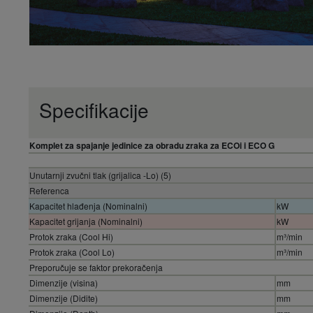
Specifikacije
Komplet za spajanje jedinice za obradu zraka za ECOi i ECO G
Unutarnji zvučni tlak (grijalica -Lo) (5)
Referenca
Kapacitet hlađenja (Nominalni)
kW
Kapacitet grijanja (Nominalni)
kW
Protok zraka (Cool Hi)
m³/min
Protok zraka (Cool Lo)
m³/min
Preporučuje se faktor prekoračenja
Dimenzije (visina)
mm
Dimenzije (Didite)
mm