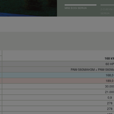
MINI ECOi SERIJA
2-CIJEVNI
SERIJA
168 k
60 H
PAW-560MAH3M + PAW-560M
168,
189,
30.00
21.00
0,9
278
278