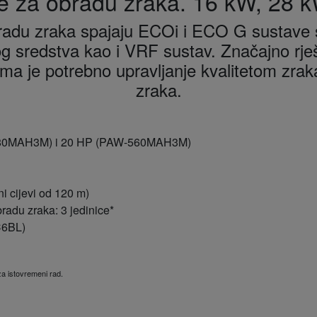
ce za obradu zraka. 16 kW, 28
bradu zraka spajaju ECOi i ECO G sustave s
og sredstva kao i VRF sustav. Značajno rješ
ojima je potrebno upravljanje kvalitetom zrak
zraka.
280MAH3M) i 20 HP (PAW-560MAH3M)
ni cijevi od 120 m)
radu zraka: 3 jedinice*
C6BL)
a istovremeni rad.