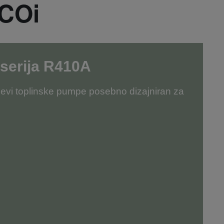
ECOi
 serija R410A
jevi toplinske pumpe posebno dizajniran za