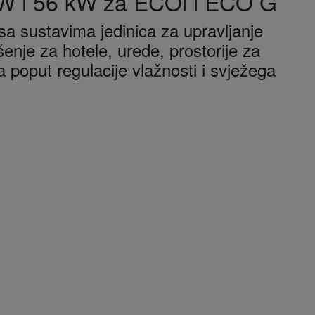
 kW i 56 kW za ECOi i ECO G
a sustavima jedinica za upravljanje
enje za hotele, urede, prostorije za
a poput regulacije vlažnosti i svježega