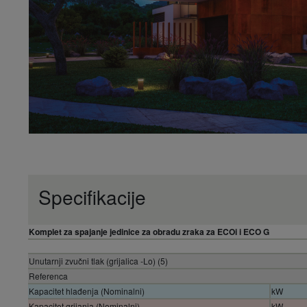
Specifikacije
Komplet za spajanje jedinice za obradu zraka za ECOi i ECO G
Unutarnji zvučni tlak (grijalica -Lo) (5)
Referenca
Kapacitet hlađenja (Nominalni)
kW
Kapacitet grijanja (Nominalni)
kW