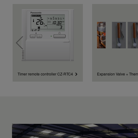
Temperatura okoline vanjske jedinice (Heat – Max)
°C
Timer remote controller CZ-RTC4
Expansion Valve + Ther