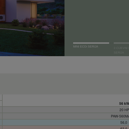
MINI ECOi SERIJA
2-CIJEVNI
SERIJA
56 k
20 H
PAW-560M
56,0
63,0