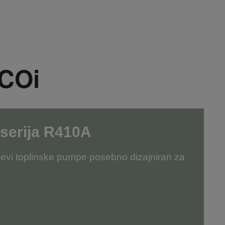
ECOi
 serija R410A
jevi toplinske pumpe posebno dizajniran za