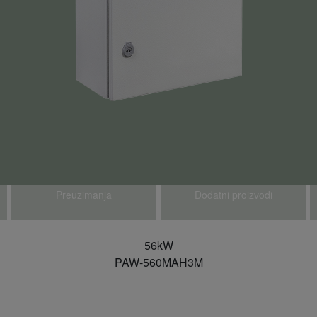
Preuzimanja
Dodatni proizvodi
56kW
PAW-560MAH3M