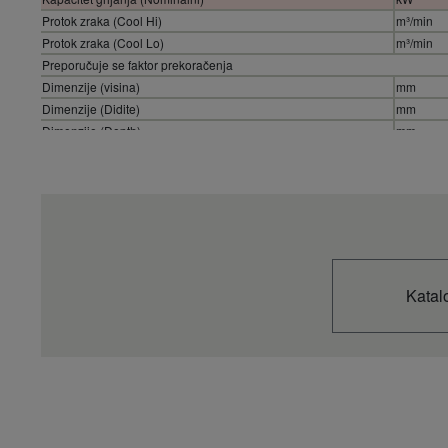
Protok zraka (Cool Hi)
m³/min
Protok zraka (Cool Lo)
m³/min
Preporučuje se faktor prekoračenja
Dimenzije (visina)
mm
Dimenzije (Didite)
mm
Dimenzije (Depth)
mm
Neto težina
kg
Raspon duljine cijevi
m
Razlika u povećanju (unutarnje/vanjsko)
m
Promjer cijevi (Tekući)
Inch (mm
Promjer cijevi (Plin)
Inch (mm
Temperatura unosa kompleta za spajanje AHU (Cool - Min)
°C DB
Temperatura unosa kompleta za spajanje AHU (Cool - Max)
°C DB
Katal
Temperatura unosa kompleta za spajanje AHU (Cool - Min)
°C WB
Temperatura unosa kompleta za spajanje AHU (Cool - Max)
°C WB
Temperatura unosa kompleta za spajanje AHU (Heat - Min)
°C
Temperatura unosa kompleta za spajanje AHU (Heat - Max)
°C
Temperatura okoline vanjske jedinice (Cool - Min)
°C
Temperatura okoline vanjske jedinice (Cool – Max)
°C
Temperatura okoline vanjske jedinice (Heat – min.)
°C