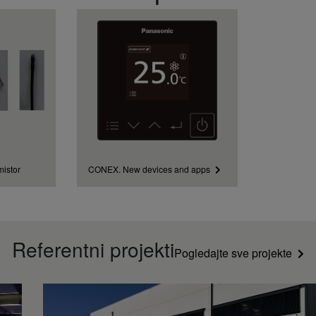
+15
mistor
CONEX. New devices and apps
Referentni projekti​
Pogledajte sve projekte