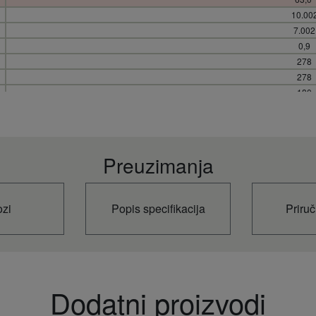
10.00
7.002
0,9
278
278
180
6,3
10 ~ 1
10
)
5/8 (15,
Preuzimanja
)
1 1/8 (28
+18
+32
ozi
Popis specifikacija
Priruč
+13
+23
+16
+30
-10
Dodatni proizvodi
+43
-20