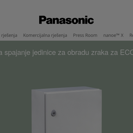
rješenja
Komercijalna rješenja
Press Room
nanoe™ X
R
a spajanje jedinice za obradu zraka za EC