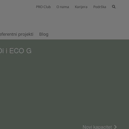
PRO Club
O nama
Karijera
Podrška
eferentni projekti​
Blog
Oi i ECO G
Novi kapacitet