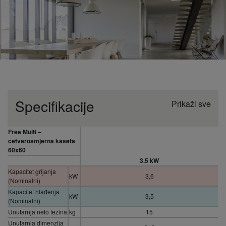
Specifikacije
Prikaži sve
Free Multi –
četverosmjerna kaseta
60x60
3.5 kW
Kapacitet grijanja
kW
3,6
(Nominalni)
Kapacitet hlađenja
kW
3,5
(Nominalni)
Unutarnja neto težina
kg
15
Unutarnja dimenzija