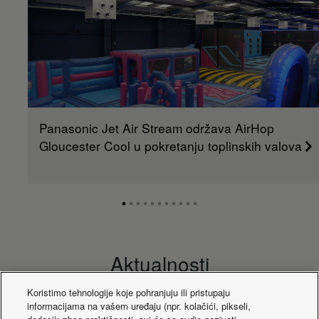
Panasonic Jet Air Stream održava AirHop
Gloucester Cool u pokretanju toplinskih valova
Aktualnosti
Koristimo tehnologije koje pohranjuju ili pristupaju
informacijama na vašem uređaju (npr. kolačići, pikseli,