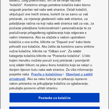
dodaci); zbog praktičnosti, svi će se ovdje nazivati
"kolačići". Koristimo strogo potrebne kolačiće kako bismo
osigurali pravilan rad naše web stranice. Ostali kolačići,
uključujući one trećih strana, koristit će se samo uz vaš
pristanak, za mjerenje gledanosti naše web stranice, za
poboljšanje načina na koji naša web stranica radi za vas, za
pružanje poboljšane funkcionalnosti i personalizacije te za
posluživanje prilagođenog oglašavanja koje odgovara s
vašim interesima. Ako se slažete s našom upotrebom
kolačića u ove svrhe, kliknite na "Dopusti sve" kako biste
prihvatili sve kolačiće. Ako želite da koristimo samo striktno
Posjetite web-mjesto
Aplikacija Panaso
nužne kolačiće, kliknite na "Odbaci sve". Za odabir
tehnologije nanoe™ X
Comfort Cloud
kategorije kolačića kliknite na "Postavke kolačića". U bilo
kojem trenutku možete povući svoj pristanak i promijeniti
svoj odabir klikom na plavu ikonu kolačića koja se nalazi u
donjem lijevom kutu naše web stranice. Za više informacija
posjetite naša
Pravila o kolačićima
i
Obavijest o zaštiti
privatnosti
. Ako se neke funkcje ne prikazuju ispravno
nakon pristanka na prikupljanje kolačića za oglašavanje,
pokušajte ponovno učitati stranicu
Facebook
Instagram
Youtube
LinkedIn
Postavke za kolačiće
O nama
Kontakt
Kazalo stranica
Uvjeti uporabe
Politika privatnosti
Politika upotrebe kolačića
Data act