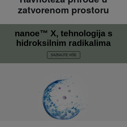
zatvorenom prostoru
nanoe™ X, tehnologija s
hidroksilnim radikalima
SAZNAJTE VIŠE