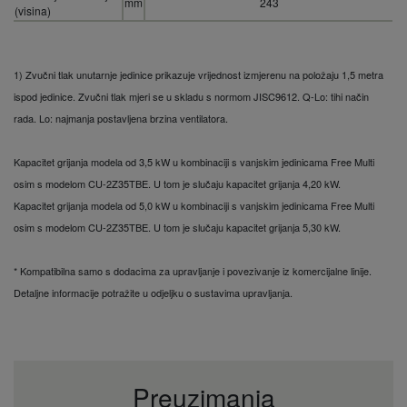
mm
243
(visina)
1) Zvučni tlak unutarnje jedinice prikazuje vrijednost izmjerenu na položaju 1,5 metra
ispod jedinice. Zvučni tlak mjeri se u skladu s normom JISC9612. Q-Lo: tihi način
rada. Lo: najmanja postavljena brzina ventilatora.
Kapacitet grijanja modela od 3,5 kW u kombinaciji s vanjskim jedinicama Free Multi
osim s modelom CU-2Z35TBE. U tom je slučaju kapacitet grijanja 4,20 kW.
Kapacitet grijanja modela od 5,0 kW u kombinaciji s vanjskim jedinicama Free Multi
osim s modelom CU-2Z35TBE. U tom je slučaju kapacitet grijanja 5,30 kW.
* Kompatibilna samo s dodacima za upravljanje i povezivanje iz komercijalne linije.
Detaljne informacije potražite u odjeljku o sustavima upravljanja.
Preuzimanja