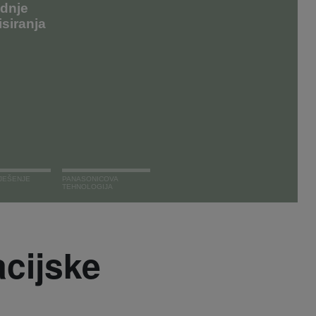
adnje
isiranja
JEŠENJE
PANASONICOVA
TEHNOLOGIJA
cijske