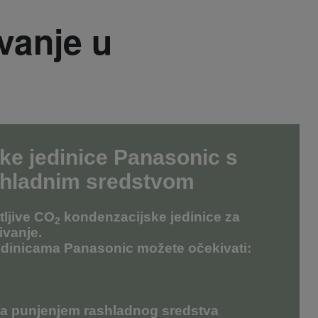
vanje u
ke jedinice Panasonic s
shladnim sredstvom
tljive CO
kondenzacijske jedinice za
2
ivanje.
edinicama Panasonic možete očekivati:
za punjenjem rashladnog sredstva