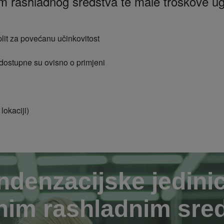
m rashladnog sredstva te male troškove ugra
plit za povećanu učinkovitost
i dostupne su ovisno o primjeni
lokaciji)
denzacijske jedini
nim rashladnim sr