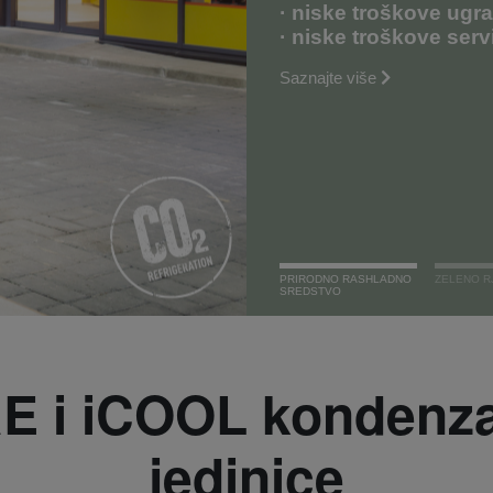
· niske troškove ugr
· niske troškove serv
Saznajte više
PRIRODNO RASHLADNO
ZELENO R
SREDSTVO
E i iCOOL kondenza
jedinice