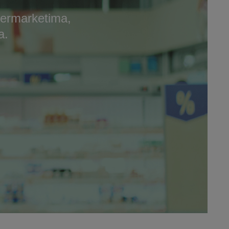
permarketima,
a.