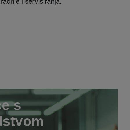
dnje i servisiranja.
ce s
edstvom