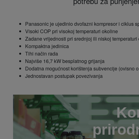
potrebu za punjenje
Panasonic je ujedinio dvofazni kompresor i ciklus s
Visoki COP pri visokoj temperaturi okoline
Zadane vrijednosti pri srednjoj ili niskoj temperatur
Kompaktna jedinica
Tihi način rada
Najviše 16,7 kW besplatnog grijanja
Dodatna mogućnost korištenja subvencije (ovisno o 
Jednostavan postupak povezivanja
Kon
prirod