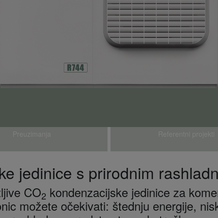
Preuzimanja
Referentni projekti​
ke jedinice s prirodnim rashlad
ljive CO
kondenzacijske jedinice za komerc
2
ic možete očekivati: štednju energije, nis