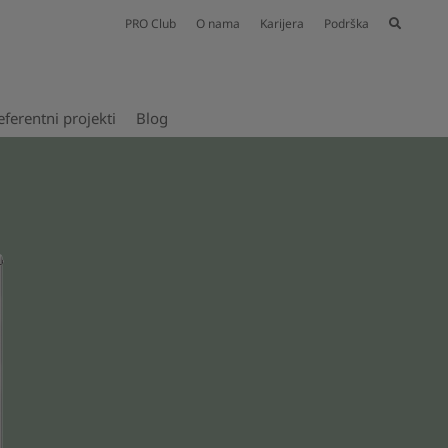
PRO Club
O nama
Karijera
Podrška
eferentni projekti​
Blog