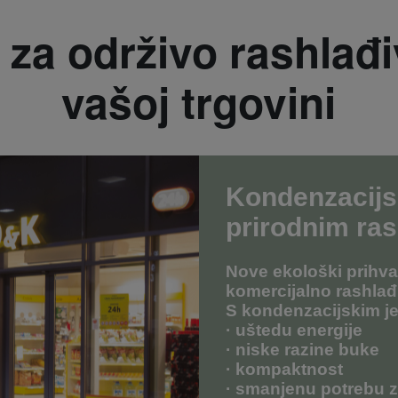
 za održivo rashlađi
vašoj trgovini
Kondenzacijs
prirodnim ra
Nove ekološki prihva
komercijalno rashlađ
S kondenzacijskim j
· uštedu energije
· niske razine buke
· kompaktnost
· smanjenu potrebu 