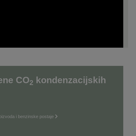
jene CO
kondenzacijskih
2
izvoda i benzinske postaje