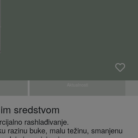
Aktualnosti
nim sredstvom
ijalno rashlađivanje.
ku razinu buke, malu težinu, smanjenu