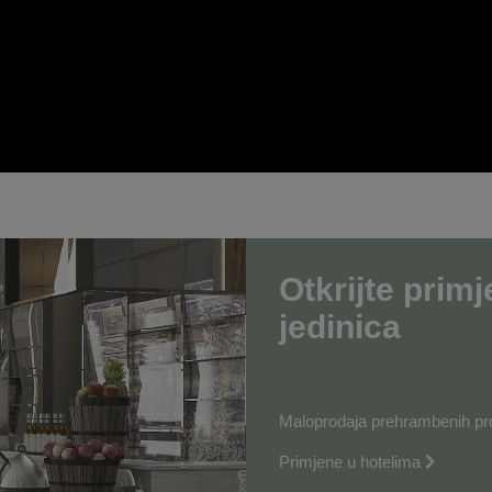
Otkrijte prim
jedinica
Maloprodaja prehrambenih pro
Primjene u hotelima