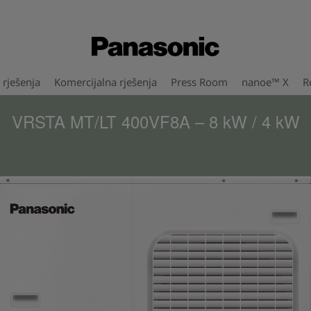
rješenja
Komercijalna rješenja
Press Room
nanoe™ X
R
VRSTA MT/LT 400VF8A – 8 kW / 4 kW