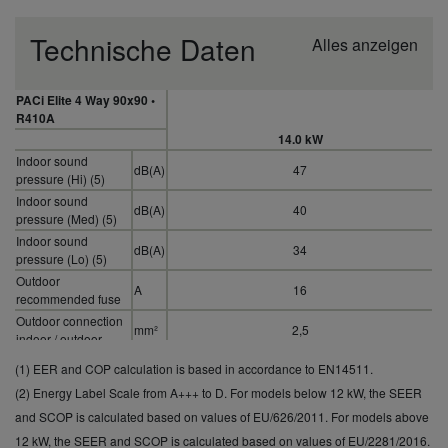
Technische Daten
Alles anzeigen
PACi Elite 4 Way 90x90 •
R410A
14.0 kW
Indoor sound
dB(A)
47
pressure (Hi) (5)
Indoor sound
dB(A)
40
pressure (Med) (5)
Indoor sound
dB(A)
34
pressure (Lo) (5)
Outdoor
A
16
recommended fuse
Outdoor connection
mm²
2,5
indoor / outdoor
Refrigerant (R410A)
(1) EER and COP calculation is based in accordance to EN14511.
kg / T
3,40 / 7,0992
/ CO2 Eq.
(2) Energy Label Scale from A+++ to D. For models below 12 kW, the SEER
and SCOP is calculated based on values of EU/626/2011. For models above
12 kW, the SEER and SCOP is calculated based on values of EU/2281/2016.