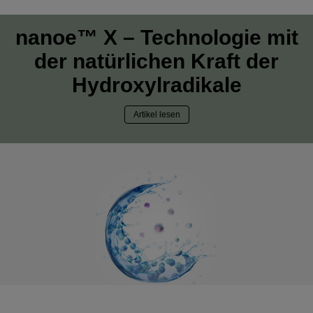
nanoe™ X – Technologie mit
der natürlichen Kraft der
Hydroxylradikale
Artikel lesen