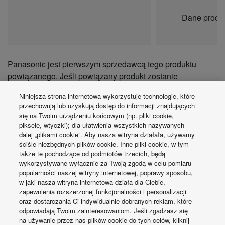
Dane produ
Panasonic jest pierwszym sprzedawcą tego produktu
powiązanego. Jeśli powiązany produkt zostanie
(ponownie) sprzedany, wynajęty lub wynajmowany, to
Niniejsza strona internetowa wykorzystuje technologie, które
każdy reseller, podnajemca lub podnajemca będzie musiał
przechowują lub uzyskują dostęp do informacji znajdujących
spełnić zobowiązanie informacyjne przed zawarciem
się na Twoim urządzeniu końcowym (np. pliki cookie,
umowy, określone w artykule 3(2) Ustawy o danych.
piksele, wtyczki); dla ułatwienia wszystkich nazywanych
dalej „plikami cookie”. Aby nasza witryna działała, używamy
Reseller, podnajemca lub podnajemca musi przekazać
ściśle niezbędnych plików cookie. Inne pliki cookie, w tym
kopię informacji zawartych w niniejszym Powiadomieniu
także te pochodzące od podmiotów trzecich, będą
dla nabywcy, podnajemcy lub podnajemcy.
wykorzystywane wyłącznie za Twoją zgodą w celu pomiaru
popularności naszej witryny internetowej, poprawy sposobu,
KONTAKT
w jaki nasza witryna internetowa działa dla Ciebie,
zapewnienia rozszerzonej funkcjonalności i personalizacji
W przypadku wszelkich pytań dotyczących obsługi danych
oraz dostarczania Ci indywidualnie dobranych reklam, które
prosimy o kontakt pod adresem:
odpowiadają Twoim zainteresowaniom. Jeśli zgadzasz się
DataAct@eu.panasonic.com
na używanie przez nas plików cookie do tych celów, kliknij