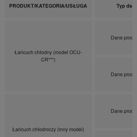
PRODUKT/KATEGORIA/USŁUGA
Typ dan
Dane produ
Łańcuch chłodny (model OCU-
CR***)
Dane produ
Dane produ
Łańcuch chłodniczy (inny model)