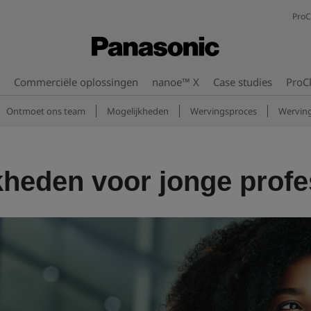
ProC
Commerciële oplossingen
nanoe™ X
Case studies
ProC
Ontmoet ons team
Mogelijkheden
Wervingsproces
Werving
kheden voor jonge profe