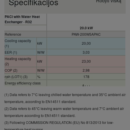
Specifikacijos
Rodyti viską
PACi with Water Heat
Exchanger · R32
20.0 kW
Reference
PAW-200W5APAC
Cooling capacity
kW
20,00
(1)
EER (1)
W/W
3,03
Heating capacity
kW
23,00
(2)
COP (2)
W/W
2,98
ηsh (LOT1) (3)
%
178
Energy efficiency class
A+++
(Scale A+++ to D) (4)
(1) Data refers to 7°C leaving chilled water temperature and 35°C ambient air
Dimension (Height)
mm
550
Dimension (Width)
mm
455
temperature, according to EN14511 standard.
Dimension (Depth)
mm
205
(2) Data refers to 45°C leaving warm water temperature and 7°C ambient air
Net weight
kg
27
temperature according to EN14511 standard.
Water pipe
(3) Following COMMISSION REGULATION (EU) No 813/2013 for low-
Inch
Male Thread 1
connector
temperature heat pumps.