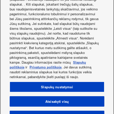
°C
+24
(Heat - Max)
slapukai. . Kiti slapukai, įskaitant trečiųjų šalių slapukus,
bus naudojamisvetainės lankytojų skaičiavimui, jos veikimo
pagerinimui, funkcionalumo tobulinimui ir personalizavimui
bei Jūsų pasirinkimą atitinkančių reklamų rodymui, tik gavus
Jūsų sutikimą. Jei sutinkate, kad slapukai būtų naudojami
šiems tikslams, spustelėkite „Leisti visus“ (taip sutiksite su
visų slapukų naudojimu). Jei norite, kad naudotume tik
Kas naujo
būtinus slapukus, spustelėkite „Atmesti visus“. Norėdami
pasirinkti kiekvieną kategoriją atskirai, spustelėkite „Slapukų
nustatymai“. Bet kuriuo metu sutikimą galite atšaukti, o
pasirinkimą pakeisti, spustelėdami mėlyną slapuko
piktogramą, esančią apatiniame kairiajame svetainės
kampe. Daugiau informacijos rasite mūsų
Slapukų
politikoje
ir
Privatumo politikoje
. Jei davus sutikimą
naudoti reklaminius slapukus kai kurios funkcijos veikia
netinkamai, pabandykite įkelti puslapį iš naujo.
Facebook
Instagram
Youtube
LinkedIn
Apie mus
Susisiekite su mums
Svetainės žemėlapis
Slapukų nustatymai
Naudojimo sąlygos
Privatumo politika
Slapukų naudojimo politika
Data act
Naujienos
Energijos etiketės
Atsisakyti visų
Šalis / Kalba
Autorių teisės © 2026 Panasonic Marketing Europe GmbH.