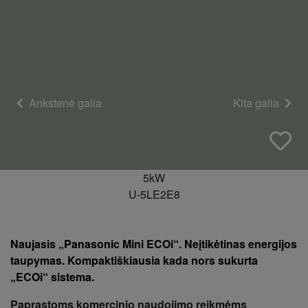
Ankstenė galia
Kita galia
5kW
U-5LE2E8
Naujasis „Panasonic Mini ECOi“. Neįtikėtinas energijos
taupymas. Kompaktiškiausia kada nors sukurta
„ECOi“ sistema.
Paprastoms komercinio naudojimo reikmėms