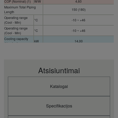
COP (Nominal) (1)
W/W
4,60
Maximum Total Piping
150 (180)
Length
Operating range
°C
-10 ~ +46
(Cool - Min)
Operating range
°C
-10 ~ +46
(Cool - Min)
Cooling capacity
kW
14,00
(Nominal)
Cooling capacity
kW
14,00
(Nominal)
Heating capacity
kW
16,00
(Nominal)
Atsisiuntimai
Outdoor power
V
380 / 400 / 415
source
Indoor sound
dB(A)
53
pressure (Heat)
Katalogai
Dimensions
996 x 980 x 370
Net weight
kg
106
Refrigerant (R410A)
Specifikacijos
kg / T
6,70 (14,40) / 13,9896
/ CO2 Eq.