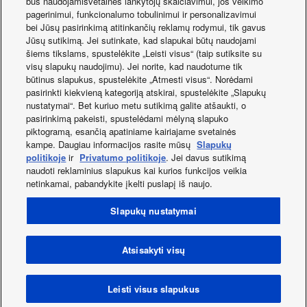
bus naudojamisvetainės lankytojų skaičiavimui, jos veikimo
pagerinimui, funkcionalumo tobulinimui ir personalizavimui
bei Jūsų pasirinkimą atitinkančių reklamų rodymui, tik gavus
Jūsų sutikimą. Jei sutinkate, kad slapukai būtų naudojami
šiems tikslams, spustelėkite „Leisti visus“ (taip sutiksite su
Solutions for
Solutions for retai
visų slapukų naudojimu). Jei norite, kad naudotume tik
Restaurants.
būtinus slapukus, spustelėkite „Atmesti visus“. Norėdami
pasirinkti kiekvieną kategoriją atskirai, spustelėkite „Slapukų
nustatymai“. Bet kuriuo metu sutikimą galite atšaukti, o
pasirinkimą pakeisti, spustelėdami mėlyną slapuko
piktogramą, esančią apatiniame kairiajame svetainės
kampe. Daugiau informacijos rasite mūsų
Slapukų
politikoje
ir
Privatumo politikoje
. Jei davus sutikimą
naudoti reklaminius slapukus kai kurios funkcijos veikia
netinkamai, pabandykite įkelti puslapį iš naujo.
Facebook
Instagram
Youtube
LinkedIn
Apie mus
Susisiekite su mums
Svetainės žemėlapis
Slapukų nustatymai
Naudojimo sąlygos
Privatumo politika
Slapukų naudojimo politika
Data act
Naujienos
Energijos etiketės
Atsisakyti visų
Šalis / Kalba
Autorių teisės © 2026 Panasonic Marketing Europe GmbH.
Leisti visus slapukus
Visos teisės saugomos.