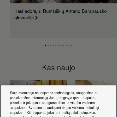
Kaišiadorių r. Rumšiškių Antano Baranausko
gimnazija
Kas naujo
Šioje svetainėje naudojamos technologijos, saugančios ar
pasiekiančios informaciją Jūsų įrenginyje (pvz., slapukai,
pikseliai ir įskiepiai); patogumo dėlei jie visi čia vadinami
„slapukais“. Svetainėje naudojami tik jos veikimui reikalingi
slapukai. . Kiti slapukai, įskaitant trečiųjų šalių slapukus,