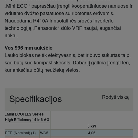
„Mini ECOi“ paprasčiau įrengti kooperatiniuose namuose ir
vidutinio dydžio pastatuose su ribotomis erdvėmis.
Naudodama R410A ir nuolatinės srovės inverterio
technologiją „Panasonic“ siūlo VRF naujai, augančiai
rinkai.
Vos 996 mm aukščio
Lauko blokas ne tik efektyvesnis, bet ir buvo sukurtas taip,
kad būtų kuo kompaktiškesnis. Dabar jį galima įrengti ten,
kur anksčiau būtų neužtekę vietos.
Specifikacijos
Rodyti viską
„Mini ECOi LE2 Series
High Efficiency“ 4 ir 6 AG
5 kW
EER (Nominal) (1)
W/W
4,06