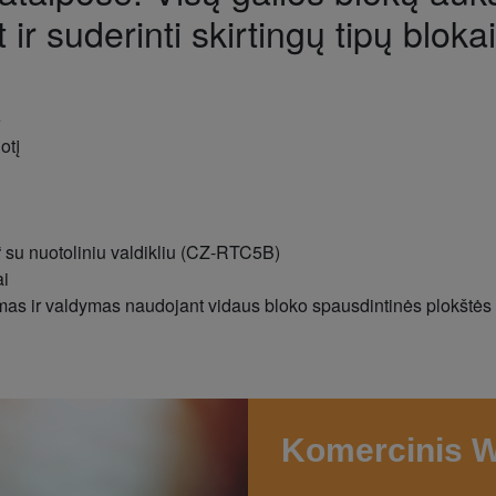
 ir suderinti skirtingų tipų bloka
e
otį
su nuotoliniu valdikliu (CZ-RTC5B)
ai
imas ir valdymas naudojant vidaus bloko spausdintinės plokštės 
Komercinis W