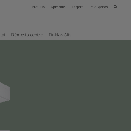
ProClub
Apie mus
Karjera
Palaikymas
tai
Dėmesio centre
Tinklaraštis