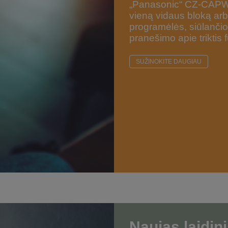
„Panasonic“ CZ-CAPWFC
vieną vidaus bloką arb
programėlės, siūlančio
pranešimo apie triktis 
SUŽINOKITE DAUGIAU
Naujas laidini