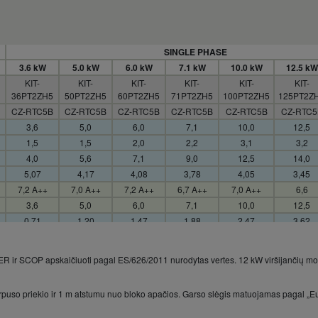
SINGLE PHASE
3.6 kW
5.0 kW
6.0 kW
7.1 kW
10.0 kW
12.5 kW
KIT-
KIT-
KIT-
KIT-
KIT-
KIT-
36PT2ZH5
50PT2ZH5
60PT2ZH5
71PT2ZH5
100PT2ZH5
125PT2Z
CZ-RTC5B
CZ-RTC5B
CZ-RTC5B
CZ-RTC5B
CZ-RTC5B
CZ-RTC5
3,6
5,0
6,0
7,1
10,0
12,5
1,5
1,5
2,0
2,2
3,1
3,2
4,0
5,6
7,1
9,0
12,5
14,0
5,07
4,17
4,08
3,78
4,05
3,45
7,2 A++
7,0 A++
7,2 A++
6,7 A++
7,0 A++
6,6
3,6
5,0
6,0
7,1
10,0
12,5
0,71
1,20
1,47
1,88
2,47
3,62
175
250
292
371
500
—
175
250
292
371
500
—
EER ir SCOP apskaičiuoti pagal ES/626/2011 nurodytas vertes. 12 kW viršijančių 
4,0
5,6
7,0
8,0
11,2
14,0
1,5
1,5
1,8
2,0
3,1
3,2
rpuso priekio ir 1 m atstumu nuo bloko apačios. Garso slėgis matuojamas pagal „Eu
5,0
6,5
8,0
9,0
14,0
16,0
5,19
4,34
4,43
4,15
4,31
3,99