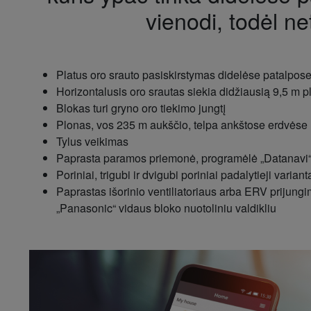
vienodi, todėl net
Platus oro srauto pasiskirstymas didelėse patalpos
Horizontalusis oro srautas siekia didžiausią 9,5 m pl
Blokas turi gryno oro tiekimo jungtį
Plonas, vos 235 m aukščio, telpa ankštose erdvėse
Tylus veikimas
Paprasta paramos priemonė, programėlė „Datanavi“ 
Poriniai, trigubi ir dvigubi poriniai padalytieji variant
Paprastas išorinio ventiliatoriaus arba ERV prijung
„Panasonic“ vidaus bloko nuotoliniu valdikliu