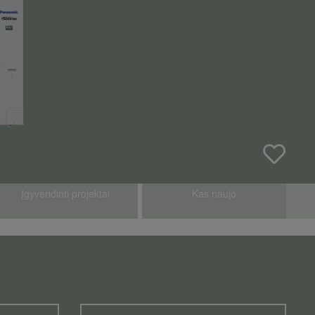
Įgyvendinti projektai
Kas naujo