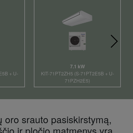
7.1 kW
E5B + U-
KIT-71PT2ZH5 (S-71PT2E5B + U-
71PZH2E5)
ų oro srauto pasiskirstymą,
ščio ir pločio matmenys yra