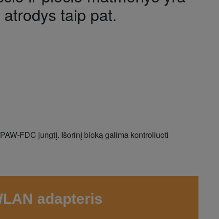
i atrodys taip pat.
PAW-FDC jungtį. Išorinį bloką galima kontroliuoti
LAN adapteris