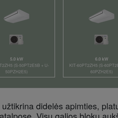
5.0 kW
6.0 kW
T2ZH5 (S-50PT2E5B + U-
KIT-60PT2ZH5 (S-60PT2
50PZH2E5)
60PZH2E5)
žtikrina didelės apimties, plat
patalpose. Visų galios blokų auk