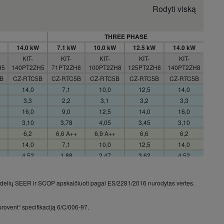
Rodyti viską
THREE PHASE
14.0 kW
7.1 kW
10.0 kW
12.5 kW
14.0 kW
KIT-
KIT-
KIT-
KIT-
KIT-
H5
140PT2ZH5
71PT2ZH8
100PT2ZH8
125PT2ZH8
140PT2ZH8
B
CZ-RTC5B
CZ-RTC5B
CZ-RTC5B
CZ-RTC5B
CZ-RTC5B
14,0
7,1
10,0
12,5
14,0
3,3
2,2
3,1
3,2
3,3
16,0
9,0
12,5
14,0
16,0
3,10
3,78
4,05
3,45
3,10
6,2
6,6 A++
6,9 A++
6,6
6,2
14,0
7,1
10,0
12,5
14,0
4,52
1,88
2,47
3,62
4,52
—
375
507
—
—
—
375
507
—
—
modelių SEER ir SCOP apskaičiuoti pagal ES/2281/2016 nurodytas vertes.
16,0
8,0
11,2
14,0
16,0
3,3
2,0
3,1
3,2
3,3
rovent“ specifikaciją 6/C/006-97.
18,0
9,0
14,0
16,0
18,0
3,67
4,15
4,31
3,99
3,67