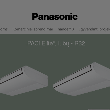
poms
Komerciniai sprendimai
nanoe™ X
Įgyvendinti projek
„PACi Elite“, lubų • R32