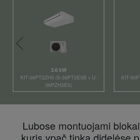
3.6 kW
KIT-36PT2ZH5 (S-36PT2E5B + U-
KIT-50P
36PZH2E5)
Lubose montuojami blokai u
kuris ypač tinka didelėse 