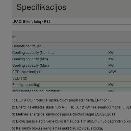
Specifikacijos
„PACi Elite“, lubų • R32
Kit
Remote controller
Cooling capacity (Nominal)
kW
Cooling capacity (Min)
kW
Cooling capacity (Max)
kW
EER (Nominal) (1)
W/W
SEER (2)
Pdesign (cooling)
kW
Input power cooling (Nominal)
kW
Annual energy consumption cooling (3)
kWh/a
1) EER ir COP rodikliai apskaičiuoti pagal standartą EN14511.
Annual energy consumption cooling (3)
kWh/a
2) Energijos etiketės skalė nuo A+++ iki D. 12 kW nesiekiančių modelių S
Heating capacity (Nominal)
kW
3) Metinės energijos sąnaudos apskaičiuotos pagal ES/626/2011.
Heating capacity (Min)
kW
4) Blokų garso slėgio vertė buvo išmatuota 1 m atstumu nuo pagrindinio ko
Heating capacity (Max)
kW
5) Kai lauko blokas įrengiamas aukščiau už vidaus bloką.
COP (Nominal) (1)
W/W