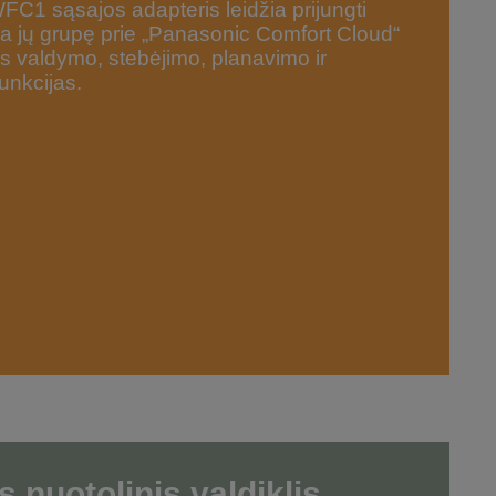
1 sąsajos adapteris leidžia prijungti
a jų grupę prie „Panasonic Comfort Cloud“
s valdymo, stebėjimo, planavimo ir
funkcijas.
s nuotolinis valdiklis