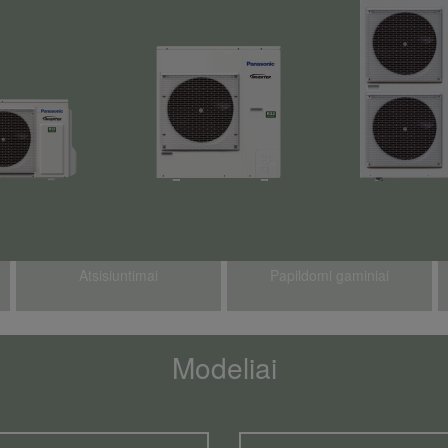
Atsisiuntimai
Papildomi gaminiai
Modeliai