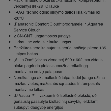
Patikimi lauko blokai su
„Panasonic“
kompresoriumi,
veikiantys iki -28 °C lauke
T-CAP technologija: šildymo galios išlaikymas iki
-20°C
„
Panasonic Comfort Cloud
“
programėlė ir
„
Aquarea
Service Cloud
“
2 CN-CNT jungiamosios jungtys
Hidraulinė vidaus ir lauko jungtis
Priežiūros nereikalaujantis nerūdijančiojo plieno 185
l talpos bakas
„All in One“ (viskas viename) 599 x 602 mm vidaus
bloko pagrindo plotas sumažina reikalingą
montavimo erdvę patalpose
Nereikalinga akumuliacinė talpa, todėl įranga užima
mažiau vietos, mažesnės sąnaudos ir trumpesnis
montavimo laikas
„U-Vacua™“ – vakuuminė izoliacinė plokštė, dėl
geriausių pasaulyje izoliacinių savybių leidžianti
sutaupyti daugybę energijos