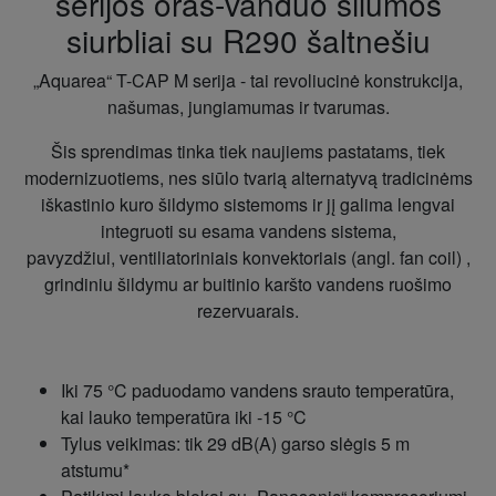
serijos oras-vanduo šilumos
siurbliai su R290 šaltnešiu
„Aquarea“ T-CAP M serija - tai revoliucinė konstrukcija,
našumas, jungiamumas ir tvarumas.
Šis sprendimas tinka tiek naujiems pastatams, tiek
modernizuotiems, nes siūlo tvarią alternatyvą tradicinėms
iškastinio kuro šildymo sistemoms ir jį galima lengvai
integruoti su esama vandens sistema,
pavyzdžiui, ventiliatoriniais konvektoriais (angl. fan coil) ,
grindiniu šildymu ar buitinio karšto vandens ruošimo
rezervuarais.
Iki 75 °C
paduodamo vandens srauto temperatūra,
kai lauko temperatūra iki
-15 °C
Tylus veikimas: tik 29 dB(A) garso slėgis 5 m
atstumu*