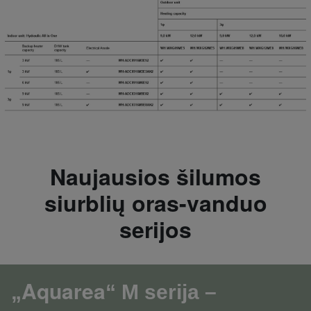
Naujausios šilumos
siurblių oras-vanduo
serijos
Aquarea
„
“ M serija –