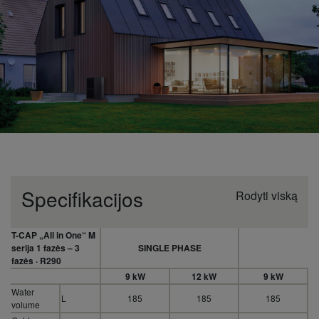
Specifikacijos
Rodyti viską
T-CAP „All in One“ M
serija 1 fazės – 3
SINGLE PHASE
T
fazės · R290
9 kW
12 kW
9 kW
Water
L
185
185
185
volume