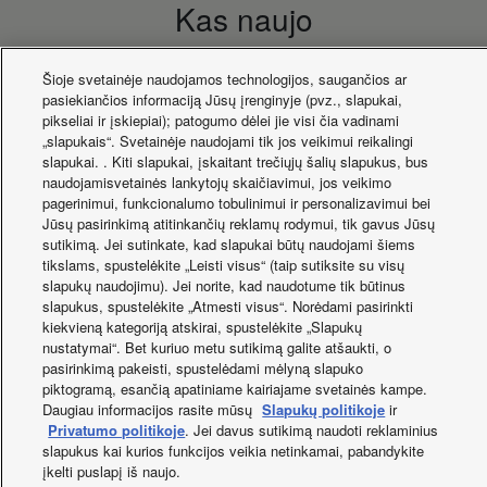
connector
Inch
1¼
1¼
1¼
Kas naujo
(room)
Heating
warm
Šioje svetainėje naudojamos technologijos, saugančios ar
climate.
pasiekiančios informaciją Jūsų įrenginyje (pvz., slapukai,
Seasonal
SCOP
6,47 / 4,34
6,47 / 4,34
6,47 / 4,34
pikseliai ir įskiepiai); patogumo dėlei jie visi čia vadinami
energy
„slapukais“. Svetainėje naudojami tik jos veikimui reikalingi
efficiency
slapukai. . Kiti slapukai, įskaitant trečiųjų šalių slapukus, bus
(W 35°C / W
naudojamisvetainės lankytojų skaičiavimui, jos veikimo
55°C)
Facebook
Instagram
Youtube
LinkedIn
pagerinimui, funkcionalumo tobulinimui ir personalizavimui bei
Indoor unit 3kW
WH-
WH-
-
Apie mus
Susisiekite su mums
Svetainės žemėlapis
Jūsų pasirinkimą atitinkančių reklamų rodymui, tik gavus Jūsų
electric heater
ADC0316M3E52
ADC0316M3E52
Naudojimo sąlygos
Privatumo politika
sutikimą. Jei sutinkate, kad slapukai būtų naudojami šiems
DHW tank
Slapukų naudojimo politika
Data act
Naujienos
tikslams, spustelėkite „Leisti visus“ (taip sutiksite su visų
ERP cold
COPdHW
2,20
Energijos etiketės
2,20
2,20
slapukų naudojimu). Jei norite, kad naudotume tik būtinus
climate
Šalis / Kalba
slapukus, spustelėkite „Atmesti visus“. Norėdami pasirinkti
COPdHW
kiekvieną kategoriją atskirai, spustelėkite „Slapukų
Autorių teisės © 2026 Panasonic Marketing Europe GmbH.
DHW tank
nustatymai“. Bet kuriuo metu sutikimą galite atšaukti, o
ERP warm
Visos teisės saugomos.
COPdHW
3,30
3,30
3,30
pasirinkimą pakeisti, spustelėdami mėlyną slapuko
climate
piktogramą, esančią apatiniame kairiajame svetainės kampe.
COPdHW
Daugiau informacijos rasite mūsų
Slapukų politikoje
ir
DHW tank
Privatumo politikoje
. Jei davus sutikimą naudoti reklaminius
ERP
slapukus kai kurios funkcijos veikia netinkamai, pabandykite
average
COPdHW
3,00
3,00
3,00
įkelti puslapį iš naujo.
climate