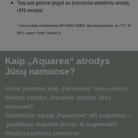
Taip pat galima įsigyti su įmontuotu elektriniu anodu
(AN versija)
* Garso slėgio skaičiavimas WH-WXG12ME5, laisvai pastatytam, A +7°C, W
35°C, esant "Quite" režimui 3.
Kaip „Aquarea“ atrodys
Jūsų namuose?
Norite pamatyti, kaip
„Panasonic“
oras-vanduo
šilumos siurblys
„Aquarea“
atrodys Jūsų
namuose?
–
Išbandykite naująjį
„Panasonic“ AR projektorių
iš
papildytos realybės (
trump.
A
ugmented
Reality
)
peržiūros priemonę!