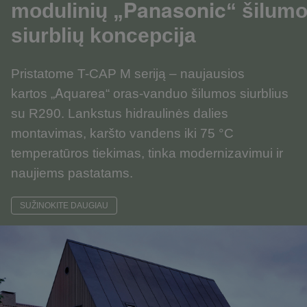
Panasonic
modulinių „
“ šilum
siurblių koncepcija
Pristatome T-CAP M seriją – naujausios
Aquarea
kartos „
“
oras-vanduo
šilumo
s siurblius
su R290. Lankstus hidraulinės dalies
montavimas, karšto vandens iki 75 °C
temperatūros tiekimas
, tinka modernizavimui ir
naujiems pastatams.
SUŽINOKITE DAUGIAU