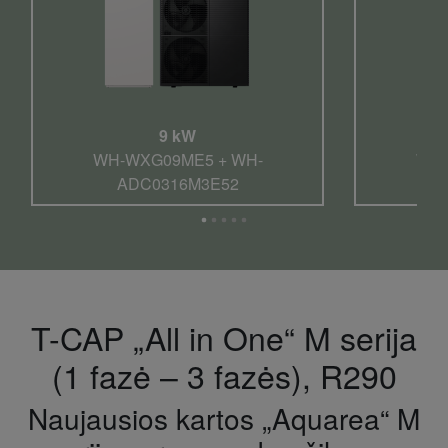
9 kW
WH-WXG09ME5 + WH-
WH-
ADC0316M3E52
T-CAP „All in One“ M serija
(1 fazė – 3 fazės), R290
Naujausios kartos „Aquarea“ M