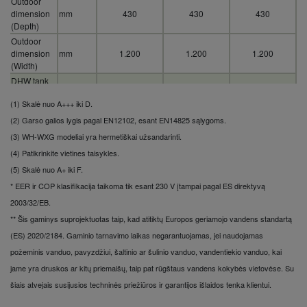
Outdoor
dimension
mm
430
430
430
(Depth)
Outdoor
dimension
mm
1.200
1.200
1.200
(Width)
DHW tank
ERP cold
ηwh %
88
88
88
(1) Skalė nuo A+++ iki D.
climate η
(2) Garso galios lygis pagal EN12102, esant EN14825 sąlygoms.
DHW tank
ERP warm
ηwh %
132
132
132
(
3) WH-WXG modeliai yra hermetiškai užsandarinti.
climate η
(
4) Patikrinkite vietines taisykles.
DHW tank
(
5) Skalė nuo A+ iki F.
ERP
ηwh %
123
123
123
average
* EER ir COP klasifikacija taikoma tik esant 230 V įtampai pagal ES direktyvą
climate η
2003/32/EB.
Tapping profile
L
L
L
** Šis gaminys suprojektuotas taip, kad atitiktų Europos geriamojo vandens standartą
according EN16147
(ES) 2020/2184. Gaminio tarnavimo laikas negarantuojamas, jei naudojamas
Nerūdijantis
Nerūdijantis
Nerūdijantis
Material inside tank
požeminis vanduo, pavyzdžiui, šaltinio ar šulinio vanduo, vandentiekio vanduo, kai
plienas
plienas
plienas
Maximum
jame yra druskos ar kitų priemaišų, taip pat rūgštaus vandens kokybės vietovėse. Su
water
°C
65
65
65
šiais atvejais susijusios techninės priežiūros ir garantijos išlaidos tenka klientui.
temperature
Elevation