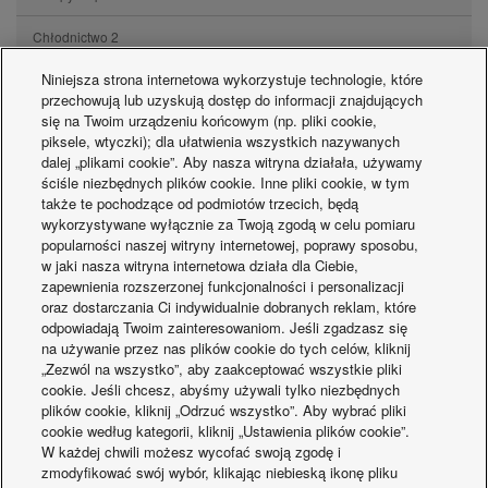
Chłodnictwo
2
Niniejsza strona internetowa wykorzystuje technologie, które
Inne
47
przechowują lub uzyskują dostęp do informacji znajdujących
się na Twoim urządzeniu końcowym (np. pliki cookie,
piksele, wtyczki); dla ułatwienia wszystkich nazywanych
Posty
dalej „plikami cookie”. Aby nasza witryna działała, używamy
ściśle niezbędnych plików cookie. Inne pliki cookie, w tym
Klimatyzacja ścienna — jak działa i dla kogo jest idealna?
14-07-2026
także te pochodzące od podmiotów trzecich, będą
wykorzystywane wyłącznie za Twoją zgodą w celu pomiaru
popularności naszej witryny internetowej, poprawy sposobu,
Montaż klimatyzacji — co warto wiedzieć przed instalacją?
14-07-2026
w jaki nasza witryna internetowa działa dla Ciebie,
zapewnienia rozszerzonej funkcjonalności i personalizacji
Klimatyzacja do pokoju – jak wybrać i zamontować
14-07-2026
oraz dostarczania Ci indywidualnie dobranych reklam, które
urządzenie, aby cieszyć się chłodem?
odpowiadają Twoim zainteresowaniom. Jeśli zgadzasz się
na używanie przez nas plików cookie do tych celów, kliknij
„Zezwól na wszystko”, aby zaakceptować wszystkie pliki
Chłodzenie pompą ciepła – rodzaje, wydajność i dystrybucja
10-06-2026
cookie. Jeśli chcesz, abyśmy używali tylko niezbędnych
chłodu
plików cookie, kliknij „Odrzuć wszystko”. Aby wybrać pliki
cookie według kategorii, kliknij „Ustawienia plików cookie”.
Ulga termomodernizacyjna – pompa ciepła, fotowoltaika i
08-06-2026
W każdej chwili możesz wycofać swoją zgodę i
ocieplenie w jednym odliczeniu
zmodyfikować swój wybór, klikając niebieską ikonę pliku