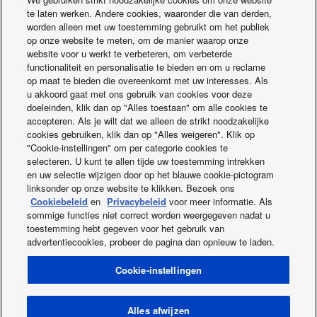
te laten werken. Andere cookies, waaronder die van derden,
worden alleen met uw toestemming gebruikt om het publiek
op onze website te meten, om de manier waarop onze
website voor u werkt te verbeteren, om verbeterde
functionaliteit en personalisatie te bieden en om u reclame
op maat te bieden die overeenkomt met uw interesses. Als
u akkoord gaat met ons gebruik van cookies voor deze
doeleinden, klik dan op "Alles toestaan" om alle cookies te
accepteren. Als je wilt dat we alleen de strikt noodzakelijke
cookies gebruiken, klik dan op "Alles weigeren". Klik op
PI. Panasonic India Pvt. Ltd.
"Cookie-instellingen" om per categorie cookies te
Opgericht in december 2012.
selecteren. U kunt te allen tijde uw toestemming intrekken
Airconditioners.
en uw selectie wijzigen door op het blauwe cookie-pictogram
linksonder op onze website te klikken. Bezoek ons
Cookiebeleid
en
Privacybeleid
voor meer informatie. Als
sommige functies niet correct worden weergegeven nadat u
toestemming hebt gegeven voor het gebruik van
advertentiecookies, probeer de pagina dan opnieuw te laden.
Cookie-instellingen
Facebook
Instagram
Youtube
LinkedIn
Over ons
Contacteer ons
Sitemap
Cookies
Gegevenswet
ProClub Nieuws
Energielabels
Alles afwijzen