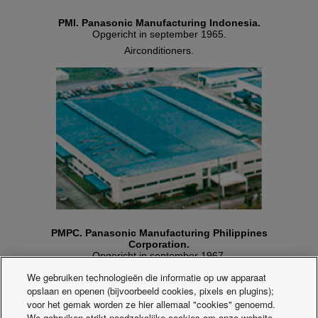
PMI. Panasonic Manufacturing Indonesia.
Opgericht in september 1965.
Airconditioners.
PMPC. Panasonic Manufacturing Philippines
Corporation.
Opgericht in september 1967.
Airconditioners.
We gebruiken technologieën die informatie op uw apparaat
opslaan en openen (bijvoorbeeld cookies, pixels en plugins);
voor het gemak worden ze hier allemaal "cookies" genoemd.
We gebruiken strikt noodzakelijke cookies om onze website