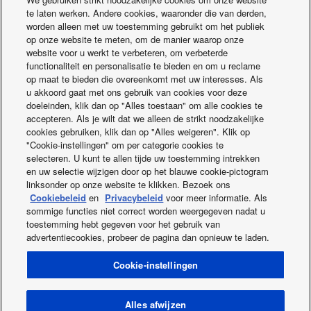
te laten werken. Andere cookies, waaronder die van derden,
worden alleen met uw toestemming gebruikt om het publiek
op onze website te meten, om de manier waarop onze
website voor u werkt te verbeteren, om verbeterde
functionaliteit en personalisatie te bieden en om u reclame
op maat te bieden die overeenkomt met uw interesses. Als
u akkoord gaat met ons gebruik van cookies voor deze
doeleinden, klik dan op "Alles toestaan" om alle cookies te
accepteren. Als je wilt dat we alleen de strikt noodzakelijke
cookies gebruiken, klik dan op "Alles weigeren". Klik op
RESIDENTIËLE
"Cookie-instellingen" om per categorie cookies te
VENTILATIE-
selecteren. U kunt te allen tijde uw toestemming intrekken
en uw selectie wijzigen door op het blauwe cookie-pictogram
EENHEDEN
linksonder op onze website te klikken. Bezoek ons
Cookiebeleid
en
Privacybeleid
voor meer informatie. Als
sommige functies niet correct worden weergegeven nadat u
toestemming hebt gegeven voor het gebruik van
advertentiecookies, probeer de pagina dan opnieuw te laden.
Cookie-instellingen
Facebook
Instagram
Youtube
LinkedIn
Over ons
Contacteer ons
Sitemap
Cookies
Gegevenswet
ProClub Nieuws
Energielabels
Alles afwijzen