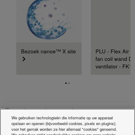
Bezoek nanoe™ X site
PLU - Flex Air 
fan coil wand D
ventilator - FK1
Residentiële ventilatie
We gebruiken technologieën die informatie op uw apparaat
opslaan en openen (bijvoorbeeld cookies, pixels en plugins);
voor het gemak worden ze hier allemaal "cookies" genoemd.
We gebruiken strikt noodzakelijke cookies om onze website