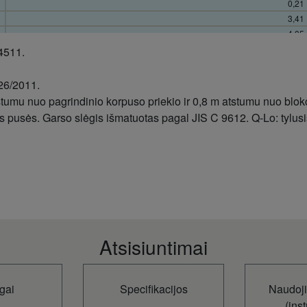
0,21
3,41
4,05
3,00
4511.
1,12
+24
26/2011.
-15
stumu nuo pagrindinio korpuso priekio ir 0,8 m atstumu nuo blo
+43
s pusės. Garso slėgis išmatuotas pagal JIS C 9612. Q-Lo: tylusi
15
289
780
542
48
CU-TZ25
28,9
30,0
Atsisiuntimai
CS-TZ25
22
27
gai
Specifikacijos
Naudoj
40
(inst
20