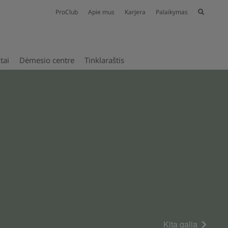
ProClub
Apie mus
Karjera
Palaikymas
tai
Dėmesio centre
Tinklaraštis
Kita galia