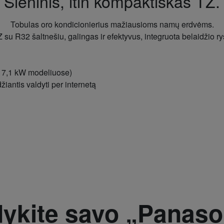
Sieninis, itin kompaktiškas TZ.
Tobulas oro kondicionierius mažiausioms namų erdvėms.
 su R32 šaltnešiu, galingas ir efektyvus, integruota belaidžio ryš
 7,1 kW modeliuose)
iantis valdyti per internetą
dykite savo „Panaso