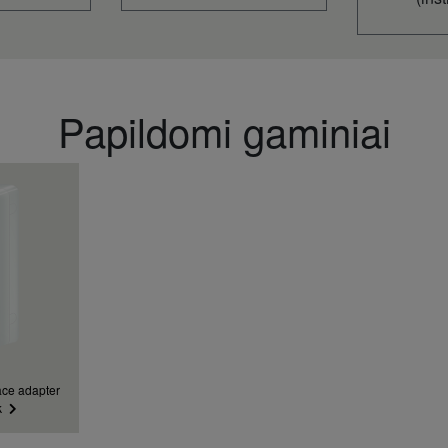
26
1,5
11,5
11,0
4 x 1,
Papildomi gaminiai
40
4,60 A
730
125,0
0,65
2,50
7,00 A
25
47
8
290
2,40
ce adapter
230
k
3 ~ 1
0,67 / 0,