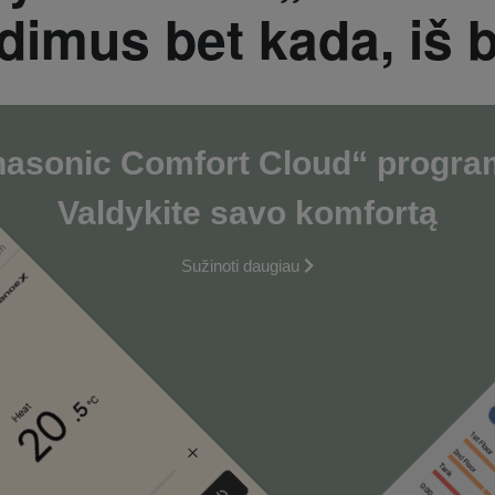
dimus bet kada, iš b
nasonic
Comfort Cloud
“
progra
Valdykite savo
komfortą
Sužinoti daugiau