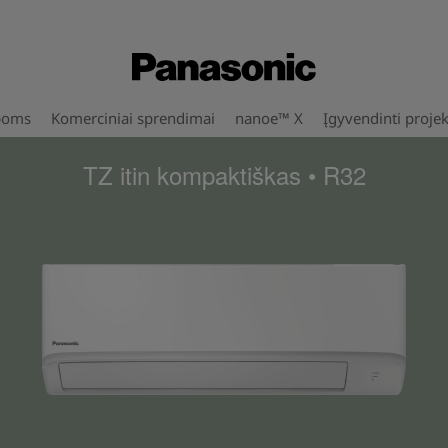
poms
Komerciniai sprendimai
nanoe™ X
Įgyvendinti projek
TZ itin kompaktiškas • R32