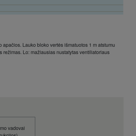
ko apačios. Lauko bloko vertės išmatuotos 1 m atstumu
s režimas. Lo: mažiausias nustatytas ventiliatoriaus
WKE
WKEW
imo vadovai
rukcijos)