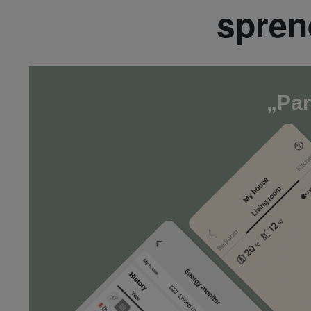
spren
„Pa