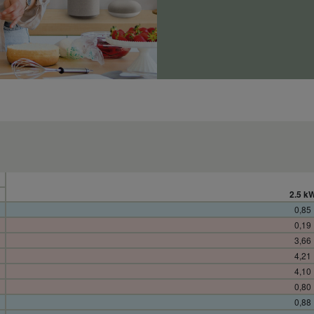
2.5 k
0,85
0,19
3,66
4,21
4,10
0,80
0,88