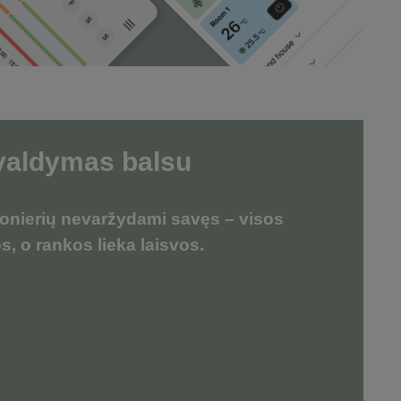
valdymas balsu
ionierių nevaržydami savęs – visos
, o rankos lieka laisvos.