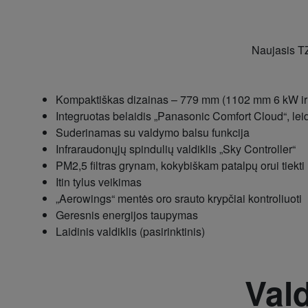
Naujasis TZ
Kompaktiškas dizainas – 779 mm (1102 mm 6 kW ir
Integruotas belaidis „Panasonic Comfort Cloud“, leidž
Suderinamas su valdymo balsu funkcija
Infraraudonųjų spindulių valdiklis „Sky Controller“
PM2,5 filtras grynam, kokybiškam patalpų orui tiekti
Itin tylus veikimas
„Aerowings“ mentės oro srauto krypčiai kontroliuoti
Geresnis energijos taupymas
Laidinis valdiklis (pasirinktinis)
Val