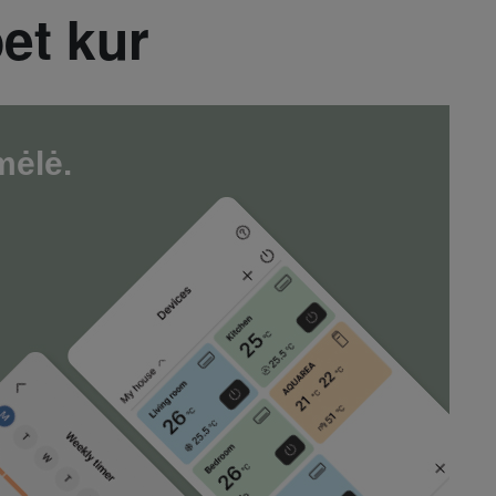
et kur
mėlė.