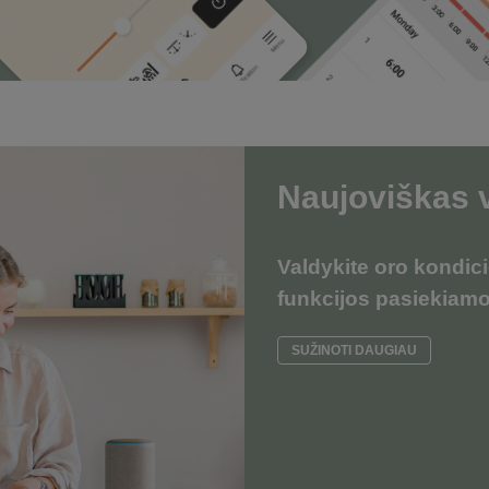
Naujoviškas 
V
aldykite oro kondic
funkcijos pasiekiamos
SUŽINOTI DAUGIAU