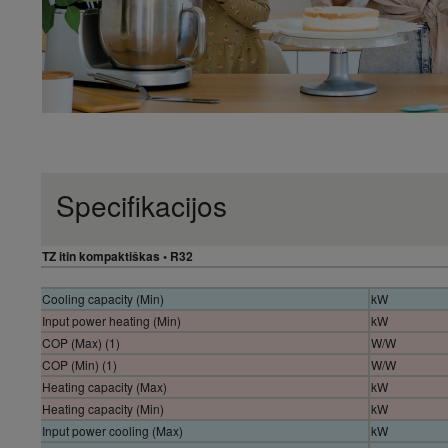
Specifikacijos
TZ itin kompaktiškas • R32
Cooling capacity (Min)
kW
Input power heating (Min)
kW
COP (Max) (1)
W/W
COP (Min) (1)
W/W
Heating capacity (Max)
kW
Heating capacity (Min)
kW
Input power cooling (Max)
kW