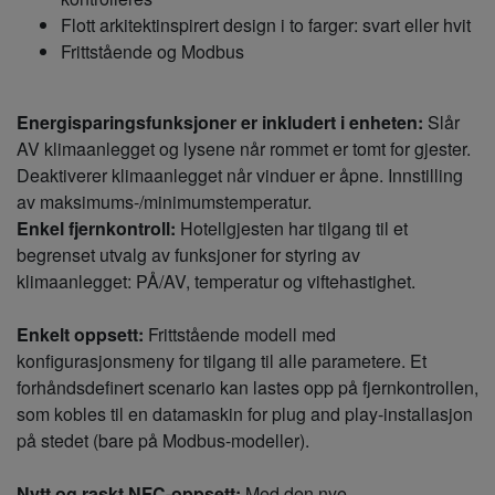
Flott arkitektinspirert design i to farger: svart eller hvit
Frittstående og Modbus
Energisparingsfunksjoner er inkludert i enheten:
Slår
AV klimaanlegget og lysene når rommet er tomt for gjester.
Deaktiverer klimaanlegget når vinduer er åpne. Innstilling
av maksimums-/minimumstemperatur.
Enkel fjernkontroll:
Hotellgjesten har tilgang til et
begrenset utvalg av funksjoner for styring av
klimaanlegget: PÅ/AV, temperatur og viftehastighet.
Enkelt oppsett:
Frittstående modell med
konfigurasjonsmeny for tilgang til alle parametere. Et
forhåndsdefinert scenario kan lastes opp på fjernkontrollen,
som kobles til en datamaskin for plug and play-installasjon
på stedet (bare på Modbus-modeller).
Nytt og raskt NFC-oppsett:
Med den nye