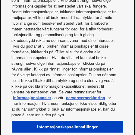
som "informasjonskapsler". Vi bruker strengt nødvendige
informasjonskapsler for at nettstedet vårt skal fungere.
Aquarea-kaskade for Porsche-bygningen
Andre informasjonskapsler, inkludert informasjonskapsler fra
tredjeparter, vil kun bli brukt med ditt samtykke for å måle
hvor mange som besøker nettstedet vårt, for å forbedre
måten nettstedet vårt fungerer for deg, for å tilby forbedret
funksjonalitet og personalisering og for å gi deg
skreddersydd reklame som samsvarer med dine interesser.
Hvis du godtar at vi bruker informasjonskapsler til disse
formålene, klikker du på "Tillat alle" for å godta alle
informasjonskapslene. Hvis du vil at vi kun skal bruke
strengt nødvendige informasjonskapsler, klikker du på
Godt å vite
"Avvis alle". Klikk på "Innstillinger for informasjonskapsler"
for å velge kategori av informasjonskapsler. Du kan når som
helst trekke tilbake ditt samtykke og endre dine valg ved å
klikke på det blå informasjonskapselikonet nederst til
venstre på nettstedet vårt. Se våre retningslinjer for
informasjonskapsler
og vår
personvernerklæring
for
mer informasjon. Hvis noen funksjoner ikke vises riktig etter
at du har samtykket til bruk av informasjonskapsler, kan du
prøve å laste inn siden på nytt.
Facebook
Instagram
Youtube
LinkedIn
Om oss
Kontakt oss
Områdekart
Vilkår for bruk
Informasjonskapselinnstillinger
Personvernpolicy
Policy om informasjonskapsler