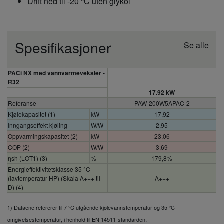
Drift ned til -20 °C uten glykol
Spesifikasjoner
Se alle
PACi NX med vannvarmeveksler -
R32
17.92 kW
Referanse
PAW-200W5APAC-2
Kjølekapasitet (1)
kW
17,92
Inngangseffekt kjøling
W/W
2,95
Oppvarmingskapasitet (2)
kW
23,06
COP (2)
W/W
3,69
ηsh (LOT1) (3)
%
179,8%
Energieffektivitetsklasse 35 °C
(lavtemperatur HP) (Skala A+++ til
A+++
D) (4)
Energieffektivitetsklasse 55 °C
(lavtemperatur HP) (Skala A+++ til
A++
1) Dataene refererer til 7 °C utgående kjølevannstemperatur og 35 °C
D) (4)
.
omgivelsestemperatur, i henhold til EN 14511-standarden