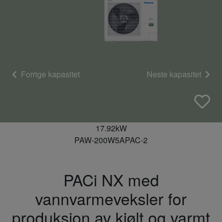
Forrige kapasitet
Neste kapasitet
17.92kW
PAW-200W5APAC-2
PACi NX med
vannvarmeveksler for
produksjon av kjølt og varmt