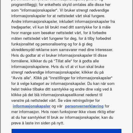
programtillegg); for enkelhets skyld omtales alle disse her
som "informasjonskapsler". Vi bruker strengt nødvendige
informasjonskapsler for at nettstedet vårt skal fungere.
Aquarea-kaskade for Porsche-bygningen
Andre informasjonskapsler, inkludert informasjonskapsler fra
tredjeparter, vil kun bli brukt med ditt samtykke for å måle
hvor mange som besøker nettstedet vårt, for å forbedre
måten nettstedet vårt fungerer for deg, for å tilby forbedret
funksjonalitet og personalisering og for å gi deg
skreddersydd reklame som samsvarer med dine interesser.
Hvis du godtar at vi bruker informasjonskapsler til disse
formålene, klikker du på "Tillat alle" for å godta alle
informasjonskapslene. Hvis du vil at vi kun skal bruke
strengt nødvendige informasjonskapsler, klikker du på
Godt å vite
"Avvis alle". Klikk på "Innstillinger for informasjonskapsler"
for å velge kategori av informasjonskapsler. Du kan når som
helst trekke tilbake ditt samtykke og endre dine valg ved å
klikke på det blå informasjonskapselikonet nederst til
venstre på nettstedet vårt. Se våre retningslinjer for
informasjonskapsler
og vår
personvernerklæring
for
mer informasjon. Hvis noen funksjoner ikke vises riktig etter
at du har samtykket til bruk av informasjonskapsler, kan du
prøve å laste inn siden på nytt.
Facebook
Instagram
Youtube
LinkedIn
Om oss
Kontakt oss
Områdekart
Vilkår for bruk