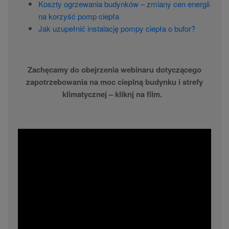
Koszty ogrzewania budynków – zmiany cen energii
na korzyść pomp ciepła
Jak uzupełnić instalację pompy ciepła o bufor?
Zachęcamy do obejrzenia webinaru dotyczącego
zapotrzebowania na moc cieplną budynku i strefy
klimatycznej – kliknj na film.