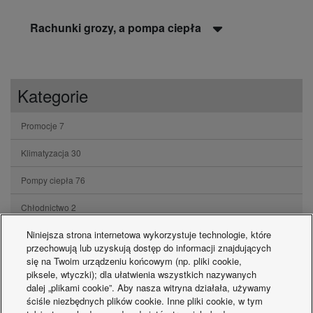
Rachunki grozy, a pompa ciepła
Kategorie
Promocje
7
Klimatyzacja
30
Pompy ciepła
76
Chłodnictwo
2
Niniejsza strona internetowa wykorzystuje technologie, które
Inne
47
przechowują lub uzyskują dostęp do informacji znajdujących
się na Twoim urządzeniu końcowym (np. pliki cookie,
piksele, wtyczki); dla ułatwienia wszystkich nazywanych
Posty
dalej „plikami cookie”. Aby nasza witryna działała, używamy
ściśle niezbędnych plików cookie. Inne pliki cookie, w tym
Klimatyzacja ścienna — jak działa i dla kogo jest idealna?
14-07-2026