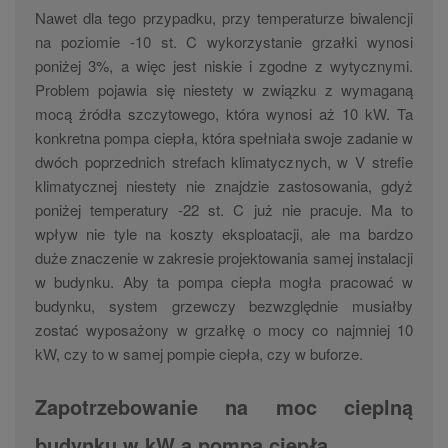
Nawet dla tego przypadku, przy temperaturze biwalencji
na poziomie -10 st. C wykorzystanie grzałki wynosi
poniżej 3%, a więc jest niskie i zgodne z wytycznymi.
Problem pojawia się niestety w związku z wymaganą
mocą źródła szczytowego, która wynosi aż 10 kW. Ta
konkretna pompa ciepła, która spełniała swoje zadanie w
dwóch poprzednich strefach klimatycznych, w V strefie
klimatycznej niestety nie znajdzie zastosowania, gdyż
poniżej temperatury -22 st. C już nie pracuje. Ma to
wpływ nie tyle na koszty eksploatacji, ale ma bardzo
duże znaczenie w zakresie projektowania samej instalacji
w budynku. Aby ta pompa ciepła mogła pracować w
budynku, system grzewczy bezwzględnie musiałby
zostać wyposażony w grzałkę o mocy co najmniej 10
kW, czy to w samej pompie ciepła, czy w buforze.
Zapotrzebowanie na moc cieplną
budynku w kW a pompa ciepła