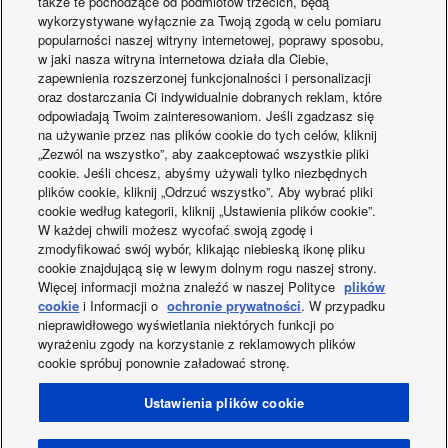
także te pochodzące od podmiotów trzecich, będą
wykorzystywane wyłącznie za Twoją zgodą w celu pomiaru
popularności naszej witryny internetowej, poprawy sposobu,
Montaż klimatyzacji — co warto wiedzieć przed instalacją?
14-07-2026
w jaki nasza witryna internetowa działa dla Ciebie,
zapewnienia rozszerzonej funkcjonalności i personalizacji
Klimatyzacja do pokoju – jak wybrać i zamontować
14-07-2026
oraz dostarczania Ci indywidualnie dobranych reklam, które
urządzenie, aby cieszyć się chłodem?
odpowiadają Twoim zainteresowaniom. Jeśli zgadzasz się
na używanie przez nas plików cookie do tych celów, kliknij
„Zezwól na wszystko”, aby zaakceptować wszystkie pliki
Chłodzenie pompą ciepła – rodzaje, wydajność i dystrybucja
10-06-2026
cookie. Jeśli chcesz, abyśmy używali tylko niezbędnych
chłodu
plików cookie, kliknij „Odrzuć wszystko”. Aby wybrać pliki
cookie według kategorii, kliknij „Ustawienia plików cookie”.
Ulga termomodernizacyjna – pompa ciepła, fotowoltaika i
08-06-2026
W każdej chwili możesz wycofać swoją zgodę i
ocieplenie w jednym odliczeniu
zmodyfikować swój wybór, klikając niebieską ikonę pliku
cookie znajdującą się w lewym dolnym rogu naszej strony.
Więcej informacji można znaleźć w naszej Polityce
plików
cookie
i Informacji o
ochronie prywatności
. W przypadku
nieprawidłowego wyświetlania niektórych funkcji po
wyrażeniu zgody na korzystanie z reklamowych plików
Facebook
Instagram
Youtube
LinkedIn
cookie spróbuj ponownie załadować stronę.
O nas
Kontakt z nami
Mapa strony
Warunki korzystania
Ustawienia plików cookie
Polityka prywatności
Wykorzystanie plików cookies
Data Act
Co nowego?
Etykiety energetyczne
OWS
Region / Kraj