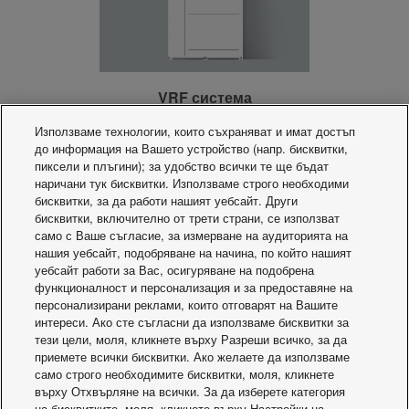
VRF система
Използваме технологии, които съхраняват и имат достъп
до информация на Вашето устройство (напр. бисквитки,
пиксели и плъгини); за удобство всички те ще бъдат
наричани тук бисквитки. Използваме строго необходими
бисквитки, за да работи нашият уебсайт. Други
бисквитки, включително от трети страни, се използват
само с Ваше съгласие, за измерване на аудиторията на
нашия уебсайт, подобряване на начина, по който нашият
уебсайт работи за Вас, осигуряване на подобрена
Хладилна техника
функционалност и персонализация и за предоставяне на
персонализирани реклами, които отговарят на Вашите
интереси. Ако сте съгласни да използваме бисквитки за
тези цели, моля, кликнете върху Разреши всичко, за да
приемете всички бисквитки. Ако желаете да използваме
само строго необходимите бисквитки, моля, кликнете
върху Отхвърляне на всички. За да изберете категория
на бисквитките, моля, кликнете върху Настройки на