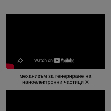
механизъм за генериране на
наноелектронни частици X