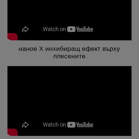
наное X инхибиращ ефект върху
плесените