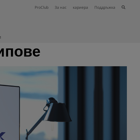
ProClub
За нас
кариера
Поддръжка
и
ипове