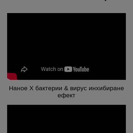
Наное X бактерии & вирус инхибиране
ефект