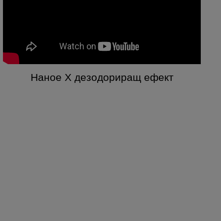
Наное X дезодориращ ефект