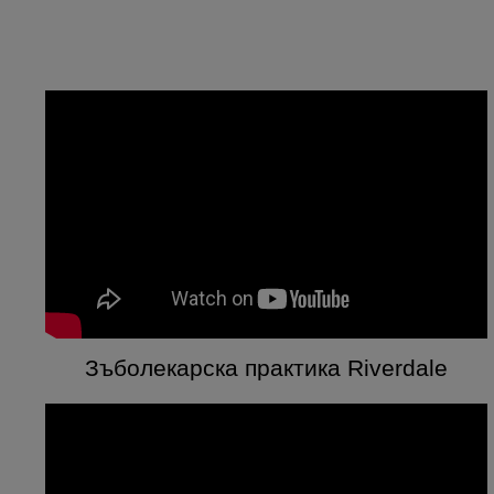
Зъболекарска практика Riverdale