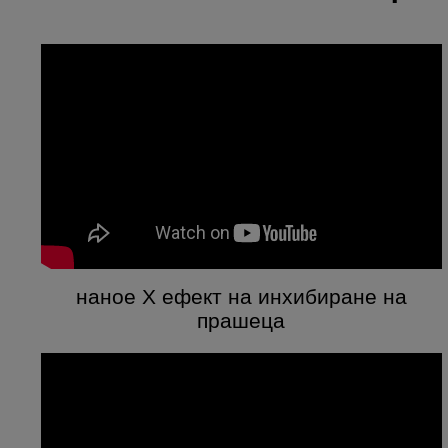
наное X ефект на инхибиране на
прашеца