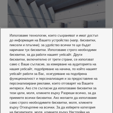
Използваме технологии, които съхраняват и имат достъп
до информация на Вашето устройство (напр. бисквитки,
пиксели и плъгини); за удобство всички те ще бъдат
наричани тук бисквитки. Използваме строго необходими
бисквитки, за да работи нашият уебсайт. Други
бисквитки, включително от трети страни, се използват
3-Pipe ECOi EX MF3
само с Ваше съгласие, за измерване на аудиторията на
нашия уебсайт, подобряване на начина, по който нашият
Series
уебсайт работи за Вас, осигуряване на подобрена
функционалност и персонализация и за предоставяне на
персонализирани реклами, които отговарят на Вашите
Simultaneous heating and cooling operation with heat
интереси. Ако сте съгласни да използваме бисквитки за
recovery type
тези цели, моля, кликнете върху Разреши всичко, за да
SEER / SCOP improved in full capacities from 8 to 16HP
приемете всички бисквитки. Ако желаете да използваме
SEER / SCOP follows LOT21 from started from January
само строго необходимите бисквитки, моля, кликнете
2018
върху Отхвърляне на всички. За да изберете категория
EER / COP is certified in Eurovent
на бисквитките, моля, кликнете върху Настройки на