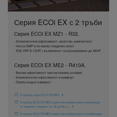
Серия ECOi EX с 2 тръби
Серия ECOi EX MZ1 - R32.
- Изключителна ефективност, качество, компактност
- Нисък GWP и по-малко хладилен агент
- R32 VRF 8-12HP, с възможност за разширяване до 48HP
Серия ECOi EX ME2 - R410A.
- Висока ефективност при екстремни условия
- Изключителна ефективност и комфорт
- Превъзходна гъвкавост
2-тръбна серия ECOi EX ME2
2-тръбна ECOi EX ME2 серия високоефективна комбинация
от модели с мощност от 18 до 64 к.с.
2-тръбна ECOi EX ME2 серия спестяваща място комбинация