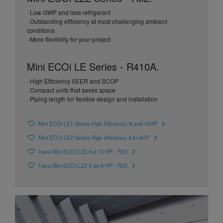
· Low GWP and less refrigerant
· Outstanding efficiency at most challenging ambient
conditions
· More flexibility for your project
Mini ECOi LE Series - R410A.
· High Efficiency SEER and SCOP
· Compact units that saves space
· Piping length for flexible design and installation
Mini ECOi LE1 Series High Efficiency 8 and 10HP
Mini ECOi LE2 Series High efficiency 4 to 6HP
Гама Mini ECOi LZ2 8 и 10 HP - R32
Гама Mini ECOi LZ2 4 до 6 HP - R32