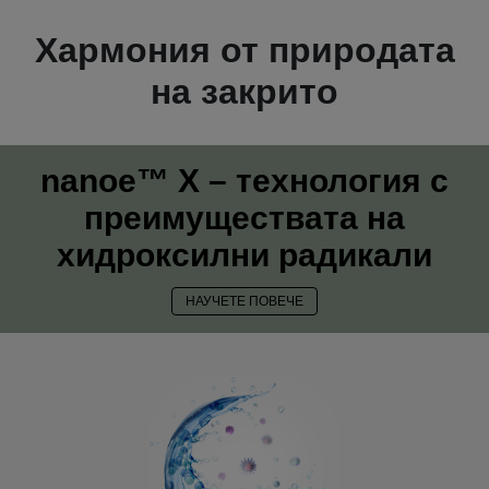
Хармония от природата
на закрито
nanoe™ X – технология с
преимуществата на
хидроксилни радикали
НАУЧЕТЕ ПОВЕЧЕ