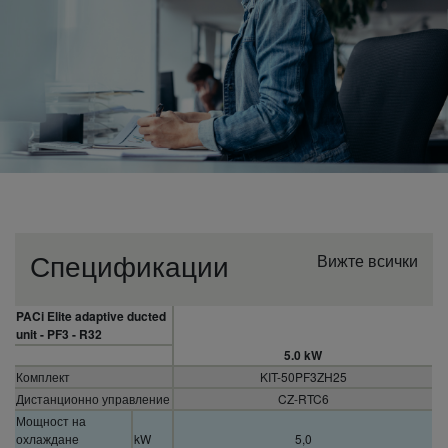
Спецификации
Вижте всички
PACi Elite adaptive ducted
unit - PF3 - R32
5.0 kW
Комплект
KIT-50PF3ZH25
Дистанционно управление
CZ-RTC6
Мощност на
охлаждане
kW
5,0