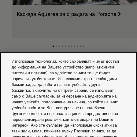
(ширина)
Размери на
Каскада Aquarea за сградата на Porsche
вътрешното тяло
mm
730
(дълбочина)
Нето тегло на
kg
25
вътрешното тяло
nanoe X Generator
Mark 2
Външно тяло
U-50PZH2E5
Захранване на
V
220 - 230 - 240
външното тяло
Използваме технологии, които съхраняват и имат достъп
Ток в режим на
до информация на Вашето устройство (напр. бисквитки,
Какво се случва
охлаждане (1-
пиксели и плъгини); за удобство всички те ще бъдат
A
6,30
фазен 220 V / 3-
наричани тук бисквитки. Използваме строго необходими
фазен 380)
бисквитки, за да работи нашият уебсайт. Други
Ток в режим на
бисквитки, включително от трети страни, се използват
охлаждане (1-
само с Ваше съгласие, за измерване на аудиторията на
A
6,05
фазен 230 V / 3-
нашия уебсайт, подобряване на начина, по който нашият
фазен 400)
уебсайт работи за Вас, осигуряване на подобрена
Ток в режим на
функционалност и персонализация и за предоставяне на
охлаждане (1-
персонализирани реклами, които отговарят на Вашите
A
5,80
фазен 240 V / 3-
интереси. Ако сте съгласни да използваме бисквитки за
фазен 415)
тези цели, моля, кликнете върху Разреши всичко, за да
Ток в режим на
приемете всички бисквитки. Ако желаете да използваме