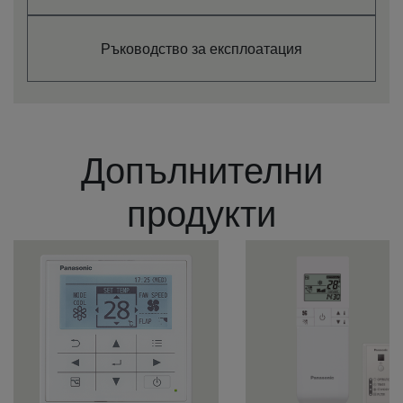
Годишна
консумация на
kWh/a
1231
енергия -
Ръководство за експлоатация
отопление (3)
Вътрешно тяло
S-3650PF3E
Външно статично
налягане
Pa
30
(Номинално) (4)
Допълнителни
Външно статично
Pa
10
налягане (Мин.) (4)
Външно статично
продукти
Pa
150
налягане (Макс.) (4)
Обем отнета влага
L/h
1,9
от въздуха
Дебит на въздуха
на вътрешното
m³/min
16,0
тяло (В)
Дебит на въздуха
на вътрешното
m³/min
15,0
тяло (Ср.)
Дебит на въздуха
на вътрешното
m³/min
12,0
тяло (Н)