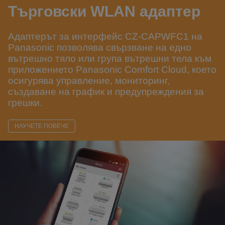
Търговски WLAN адаптер
Адаптерът за интерфейс CZ-CAPWFC1 на
Panasonic позволява свързване на едно
вътрешно тяло или група вътрешни тела към
приложението Panasonic Comfort Cloud, което
осигурява управление, мониторинг,
създаване на график и предупреждения за
грешки.
НАУЧЕТЕ ПОВЕЧЕ