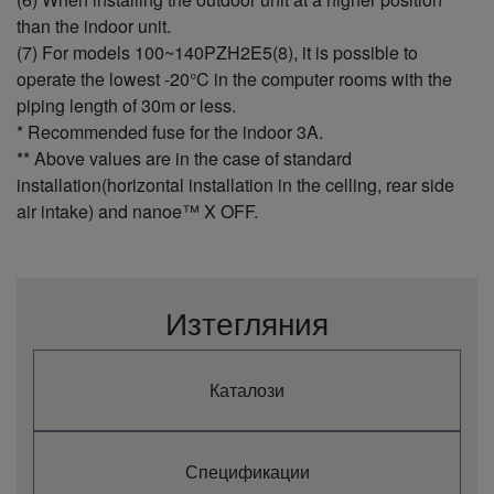
енергия -
охлаждане (3)
than the indoor unit.
Мощност на
(7) For models 100~140PZH2E5(8), it is possible to
отопление
kW
5,5
operate the lowest -20°C in the computer rooms with the
(номинална)
piping length of 30m or less.
Мощност на
kW
1,5
* Recommended fuse for the indoor 3A.
отопление (мин.)
Мощност на
** Above values are in the case of standard
kW
6,5
отопление (макс.)
installation(horizontal installation in the celling, rear side
COP (номинален)
W/W
3,79
air intake) and nanoe™ X OFF.
(1)
COP (мин.) (1)
W/W
5,77
COP (макс.) (1)
W/W
2,97
SCOP/ηsc (2)
%
4,3 A+
Изтегляния
Предвидена
kW
3,8
мощност при -10 °C
Входна мощност на
отопление
kW
1,45
Каталози
(Номинална)
Входна мощност на
kW
0,26
отопление (мин.)
Входна мощност на
Спецификации
kW
2,19
отопление (макс.)