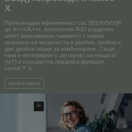
X
Превъзходна ефективност със SEER/SCOP
до A+++/A+++, екологичен R32 хладилен
агент, максимална гъвкавост с широк
диапазон на мощността и двойни, тройни и
две двойни опции за комбиниране. Също
така е интегриран с „интернет на нещата“
(IoT) и стандартно предлага функция
nanoe™ X.
НАУЧЕТЕ ПОВЕЧЕ