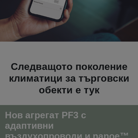
Следващото поколение
климатици за търговски
обекти е тук
Нов агрегат PF3 с
адаптивни
въздухопроводи
и nanoe™