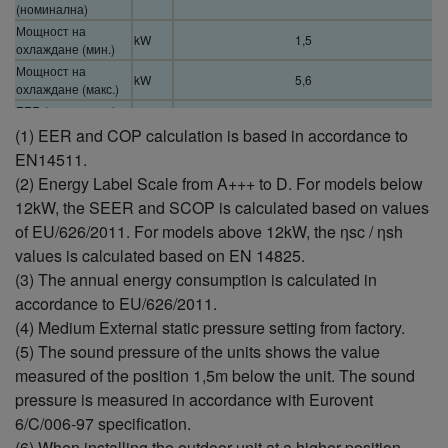
(номинална)
Мощност на
kW
1,5
охлаждане (мин.)
Мощност на
kW
5,6
охлаждане (макс.)
EER (номинален)
W/W
3,55
(1)
(1) EER and COP calculation is based in accordance to
EER (мин.) (1)
W/W
4,84
EN14511.
EER (макс.) (1)
W/W
2,80
(2) Energy Label Scale from A+++ to D. For models below
SEER/ηsc (2)
%
6,3 A++
12kW, the SEER and SCOP is calculated based on values
Предвидена
of EU/626/2011. For models above 12kW, the ηsc / ηsh
мощност
kW
5,0
values is calculated based on EN 14825.
(охлаждане)
Входна мощност на
(3) The annual energy consumption is calculated in
охлаждане
kW
1,41
accordance to EU/626/2011.
(Номинална)
(4) Medium External static pressure setting from factory.
Входна мощност на
kW
0,31
(5) The sound pressure of the units shows the value
охлаждане (мин.)
measured of the position 1,5m below the unit. The sound
Входна мощност на
kW
2,00
охлаждане (макс.)
pressure is measured in accordance with Eurovent
Годишна
6/C/006-97 specification.
консумация на
kWh/a
278
(6) When installing the outdoor unit at a higher position