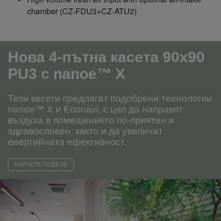
chamber (CZ-FDU3+CZ-ATU2)
Нова 4-пътна касета 90х90
PU3
с nanoe™ X
Тези касети предлагат подобрени технологии
nanoe™ X и Econavi, с цел да направят
въздуха в помещението по-приятен и
здравословен, както и да увеличат
енергийната ефективност.
НАУЧЕТЕ ПОВЕЧЕ