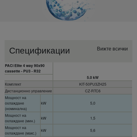
Спецификации
Вижте всички
PACi Elite 4 way 90x90
cassette - PU3 - R32
5.0 kW
Комплект
KIT-50PU3ZH25
Дистанционно управление
CZ-RTC6
Мощност на
охлаждане
kW
5,0
(номинална)
Мощност на
kW
1,5
охлаждане (мин.)
Мощност на
kW
5,6
охлаждане (макс.)