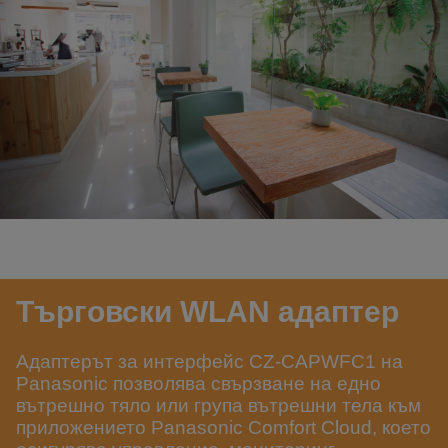
Търговски WLAN адаптер
Адаптерът за интерфейс CZ-CAPWFC1 на
Panasonic позволява свързване на едно
вътрешно тяло или група вътрешни тела към
приложението Panasonic Comfort Cloud, което