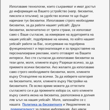
V
220 - 230 - 240
външното тяло
Използваме технологии, които съхраняват и имат достъп
Ток в режим на
до информация на Вашето устройство (напр. бисквитки,
Какво се случва
охлаждане (1-
пиксели и плъгини); за удобство всички те ще бъдат
A
5,45
фазен 220 V / 3-
наричани тук бисквитки. Използваме строго необходими
фазен 380)
бисквитки, за да работи нашият уебсайт. Други
Ток в режим на
бисквитки, включително от трети страни, се използват
охлаждане (1-
само с Ваше съгласие, за измерване на аудиторията на
A
5,25
фазен 230 V / 3-
нашия уебсайт, подобряване на начина, по който нашият
фазен 400)
уебсайт работи за Вас, осигуряване на подобрена
Ток в режим на
функционалност и персонализация и за предоставяне на
охлаждане (1-
персонализирани реклами, които отговарят на Вашите
A
5,00
фазен 240 V / 3-
интереси. Ако сте съгласни да използваме бисквитки за
фазен 415)
тези цели, моля, кликнете върху Разреши всичко, за да
Ток в режим на
приемете всички бисквитки. Ако желаете да използваме
отопление (1-
само строго необходимите бисквитки, моля, кликнете
A
5,70
фазен 220 V / 3-
върху Отхвърляне на всички. За да изберете категория
фазен 380)
на бисквитките, моля, кликнете върху Настройки на
Нова 4-пътна касета
nanoeX 2020
Ток в режим на
бисквитките. По всяко време можете да оттеглите
отопление (1-
90х90 – PU3
съгласието си и да промените избора си, като кликнете
A
5,45
фазен 230 V / 3-
върху синята икона на бисквитка, разположена в долния
фазен 400)
ляв ъгъл на нашия уебсайт. Моля, запознайте се с
Ток в режим на
нашата
Политика за бисквитките
и Уведомление за
отопление (1-
поверителност
за повече информация. Ако някои
A
5,20