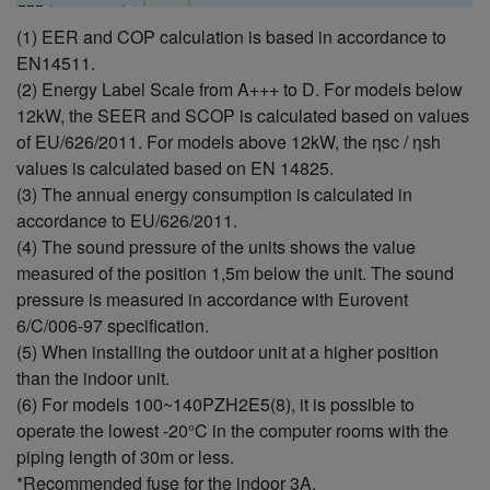
EER (номинален)
W/W
4,31
(1)
(1) EER and COP calculation is based in accordance to
EER (мин.) (1)
W/W
6,25
EN14511.
EER (макс.) (1)
W/W
3,61
(2) Energy Label Scale from A+++ to D. For models below
SEER/ηsc (2)
%
8,2 A++
12kW, the SEER and SCOP is calculated based on values
Предвидена
of EU/626/2011. For models above 12kW, the ηsc / ηsh
мощност
kW
5,0
values is calculated based on EN 14825.
(охлаждане)
Входна мощност на
(3) The annual energy consumption is calculated in
охлаждане
kW
1,16
accordance to EU/626/2011.
(Номинална)
(4) The sound pressure of the units shows the value
Входна мощност на
kW
0,24
measured of the position 1,5m below the unit. The sound
охлаждане (мин.)
pressure is measured in accordance with Eurovent
Входна мощност на
kW
1,55
охлаждане (макс.)
6/C/006-97 specification.
Годишна
(5) When installing the outdoor unit at a higher position
консумация на
kWh/a
213
than the indoor unit.
енергия -
охлаждане (3)
(6) For models 100~140PZH2E5(8), it is possible to
Мощност на
operate the lowest -20°C in the computer rooms with the
отопление
kW
5,6
piping length of 30m or less.
(номинална)
*Recommended fuse for the indoor 3A.
Мощност на