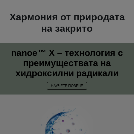
Хармония от природата
на закрито
nanoe™ X – технология с
преимуществата на
хидроксилни радикали
НАУЧЕТЕ ПОВЕЧЕ