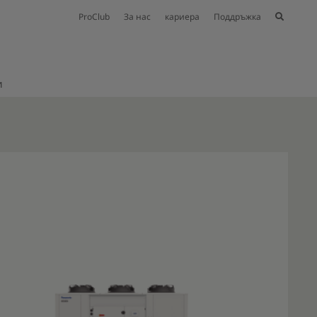
ProClub
За нас
кариера
Поддръжка
и