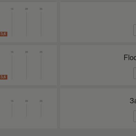
Flo
З