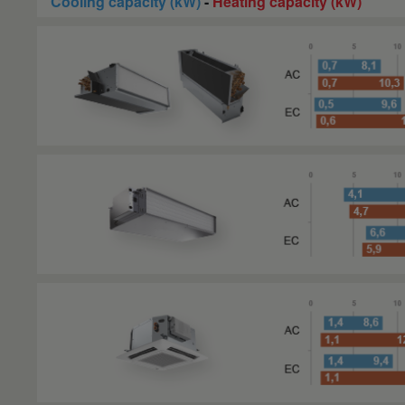
Cooling capacity (kW)
-
Heating capacity (kW)