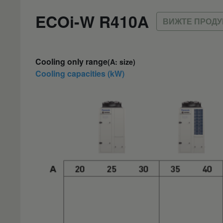
ECOi-W R410A
ВИЖТЕ ПРОДУ
Cooling only range
(A: size)
Cooling capacities (kW)