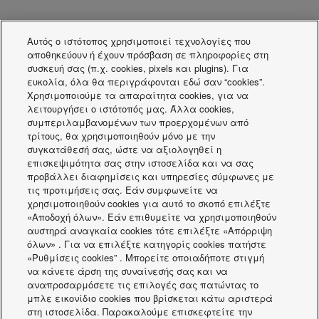
Αυτός ο ιστότοπος χρησιμοποιεί τεχνολογίες που
αποθηκεύουν ή έχουν πρόσβαση σε πληροφορίες στη
συσκευή σας (π.χ. cookies, pixels και plugins). Για
ευκολία, όλα θα περιγράφονται εδώ σαν “cookies”.
Πύλη προσλήψεων
Χρησιμοποιούμε τα απαραίτητα cookies, για να
λειτουργήσει ο ιστότοπός μας. Άλλα cookies,
συμπεριλαμβανομένων των προερχομένων από
τρίτους, θα χρησιμοποιηθούν μόνο με την
συγκατάθεσή σας, ώστε να αξιολογηθεί η
επισκεψιμότητα σας στην ιστοσελίδα και να σας
προβάλλει διαφημίσεις και υπηρεσίες σύμφωνες με
τις προτιμήσεις σας. Εάν συμφωνείτε να
χρησιμοποιηθούν cookies για αυτό το σκοπό επιλέξτε
«Αποδοχή όλων». Εάν επιθυμείτε να χρησιμοποιηθούν
αυστηρά αναγκαία cookies τότε επιλέξτε «Απόρριψη
όλων» . Για να επιλέξτε κατηγορίς cookies πατήστε
«Ρυθμίσεις cookies” . Μπορείτε οποιαδήποτε στιγμή
να κάνετε άρση της συναίνεσής σας και να
αναπροσαρμόσετε τις επιλογές σας πατώντας το
μπλε εικονίδιο cookies που βρίσκεται κάτω αριστερά
στη ιστοσελίδα. Παρακαλούμε επισκεφτείτε την