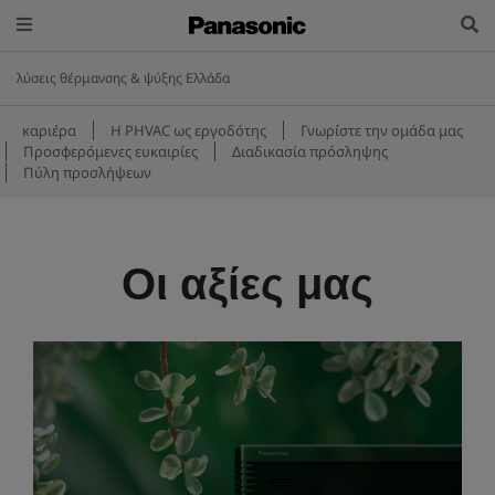
λύσεις θέρμανσης & ψύξης Ελλάδα
καριέρα
Η PHVAC ως εργοδότης
Γνωρίστε την ομάδα μας
Προσφερόμενες ευκαιρίες
Διαδικασία πρόσληψης
Πύλη προσλήψεων
Οι αξίες μας