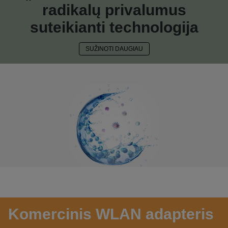
radikalų privalumus
suteikianti technologija
SUŽINOTI DAUGIAU
Komercinis WLAN adapteris