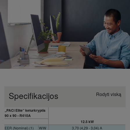
Specifikacijos
Rodyti viską
„PACi Elite“ keturkryptis
90 x 90 • R410A
12.5 kW
EER (Nominal) (1)
W/W
3,70 (4,29 - 3,04) A