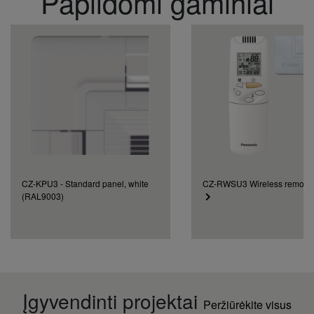
Papildomi gaminiai
CZ-KPU3 - Standard panel, white
CZ-RWSU3 Wireless remote c
(RAL9003)
Įgyvendinti projektai
Peržiūrėkite visus