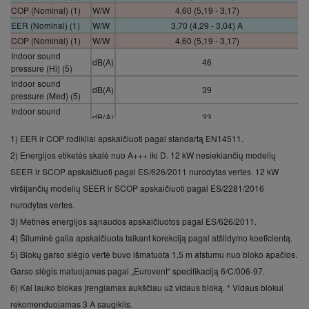
COP (Nominal) (1)
W/W
4,60 (5,19 - 3,17)
EER (Nominal) (1)
W/W
3,70 (4,29 - 3,04) A
COP (Nominal) (1)
W/W
4,60 (5,19 - 3,17)
Indoor sound
dB(A)
46
pressure (Hi) (5)
Indoor sound
dB(A)
39
pressure (Med) (5)
Indoor sound
dB(A)
33
pressure (Lo) (5)
1) EER ir COP rodikliai apskaičiuoti pagal standartą EN14511.
Outdoor
A
30
recommended fuse
2) Energijos etiketės skalė nuo A+++ iki D. 12 kW nesiekiančių modelių
Outdoor connection
SEER ir SCOP apskaičiuoti pagal ES/626/2011 nurodytas vertes. 12 kW
mm²
6,0
indoor / outdoor
viršijančių modelių SEER ir SCOP apskaičiuoti pagal ES/2281/2016
Refrigerant (R410A)
kg / T
3,40 / 7,0992
nurodytas vertes.
/ CO2 Eq.
3) Metinės energijos sąnaudos apskaičiuotos pagal ES/626/2011.
4) Šiluminė galia apskaičiuota taikant korekciją pagal atšildymo koeficientą.
5) Blokų garso slėgio vertė buvo išmatuota 1,5 m atstumu nuo bloko apačios.
Garso slėgis matuojamas pagal „Eurovent“ specifikaciją 6/C/006-97.
6) Kai lauko blokas įrengiamas aukščiau už vidaus bloką. * Vidaus blokui
rekomenduojamas 3 A saugiklis.