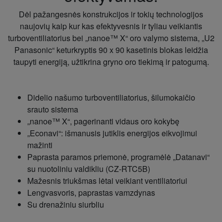
Dėl pažangesnės konstrukcijos ir tokių technologijos
naujovių kaip kur kas efektyvesnis ir tyliau veikiantis
turboventiliatorius bei „nanoe™ X“ oro valymo sistema, „U2
Panasonic“ keturkryptis 90 x 90 kasetinis blokas leidžia
taupyti energiją, užtikrina gryno oro tiekimą ir patogumą.
Didelio našumo turboventiliatorius, šilumokaičio
srauto sistema
„nanoe™ X“, pagerinanti vidaus oro kokybę
„Econavi“: išmanusis jutiklis energijos eikvojimui
mažinti
Paprasta paramos priemonė, programėlė „Datanavi“
su nuotoliniu valdikliu (CZ-RTC5B)
Mažesnis triukšmas lėtai veikiant ventiliatoriui
Lengvasvoris, paprastas vamzdynas
Su drenažiniu siurbliu