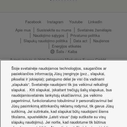
Facebook
Instagram
Youtube
LinkedIn
Apie mus
Susisiekite su mums
Svetainės žemėlapis
Naudojimo sąlygos
Privatumo politika
Slapukų naudojimo politika
Data act
Naujienos
Energijos etiketės
Šalis / Kalba
Autorių teisės © 2026 Panasonic Marketing Europe GmbH.
Visos teisės saugomos.
Šioje svetainėje naudojamos technologijos, saugančios ar
pasiekiančios informaciją Jūsų įrenginyje (pvz., slapukai,
pikseliai ir įskiepiai); patogumo dėlei jie visi čia vadinami
„slapukais“. Svetainėje naudojami tik jos veikimui reikalingi
slapukai. . Kiti slapukai, įskaitant trečiųjų šalių slapukus, bus
naudojamisvetainės lankytojų skaičiavimui, jos veikimo
pagerinimui, funkcionalumo tobulinimui ir personalizavimui bei
Jūsų pasirinkimą atitinkančių reklamų rodymui, tik gavus Jūsų
sutikimą. Jei sutinkate, kad slapukai būtų naudojami šiems
tikslams, spustelėkite „Leisti visus“ (taip sutiksite su visų
slapukų naudojimu). Jei norite, kad naudotume tik būtinus