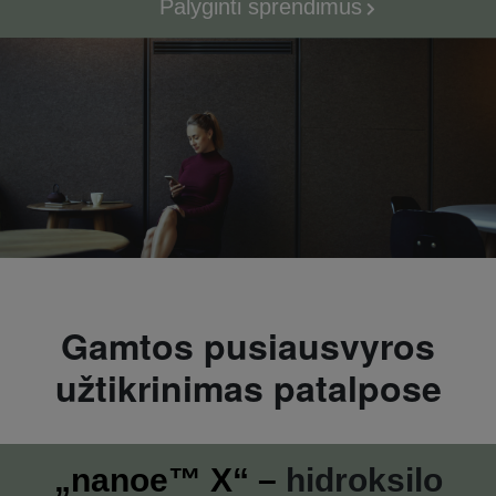
Palyginti sprendimus
Gamtos pusiausvyros
užtikrinimas patalpose
„
nanoe™ X
“
–
hidroksilo