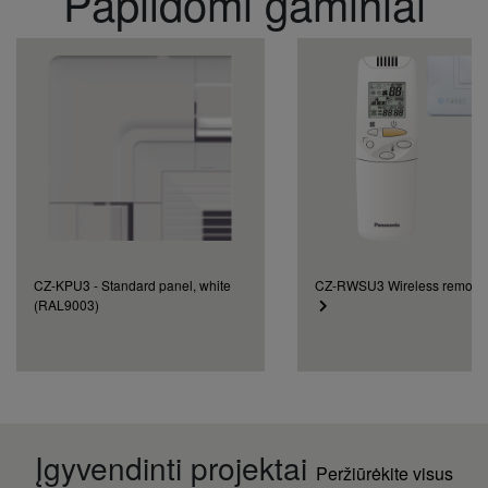
Papildomi gaminiai
CZ-KPU3 - Standard panel, white
CZ-RWSU3 Wireless remote c
(RAL9003)
Įgyvendinti projektai
Peržiūrėkite visus