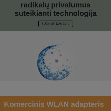
radikalų privalumus
suteikianti technologija
SUŽINOTI DAUGIAU
Komercinis WLAN adapteris