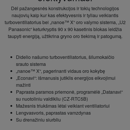
Dėl pažangesnės konstrukcijos ir tokių technologijos
naujovių kaip kur kas efektyvesnis ir tyliau veikiantis
turboventiliatorius bei „nanoe™ X“ oro valymo sistema, „U2
Panasonic“ keturkryptis 90 x 90 kasetinis blokas leidžia
taupyti energiją, užtikrina gryno oro tiekimą ir patogumą.
Didelio našumo turboventiliatorius, šilumokaičio
srauto sistema
„nanoe™ X“, pagerinanti vidaus oro kokybę
„Econavi“: išmanusis jutiklis energijos eikvojimui
mažinti
Paprasta paramos priemonė, programėlė „Datanavi“
su nuotoliniu valdikliu (CZ-RTC5B)
Mažesnis triukšmas lėtai veikiant ventiliatoriui
Lengvasvoris, paprastas vamzdynas
Su drenažiniu siurbliu