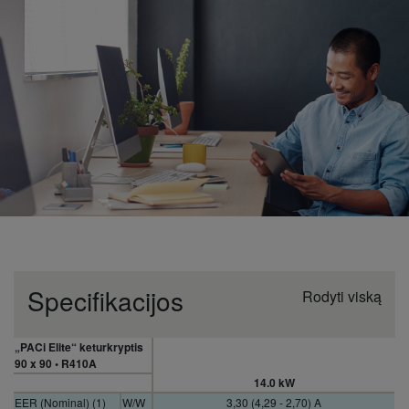
Specifikacijos
Rodyti viską
„PACi Elite“ keturkryptis
90 x 90 • R410A
14.0 kW
EER (Nominal) (1)
W/W
3,30 (4,29 - 2,70) A