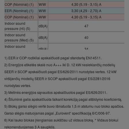
COP (Nominal) (1)
W/W
4,30 (5,19 - 3,15) A
EER (Nominal) (1)
W/W
3,30 (4,29 - 2,70) A
COP (Nominal) (1)
W/W
4,30 (5,19 - 3,15) A
Indoor sound
dB(A)
47
pressure (Hi) (5)
Indoor sound
dB(A)
40
pressure (Med) (5)
Indoor sound
dB(A)
34
pressure (Lo) (5)
1) EER ir COP rodikliai apskaičiuoti pagal standartą EN14511.
Outdoor
A
16
recommended fuse
2) Energijos etiketės skalė nuo A+++ iki D. 12 kW nesiekiančių modelių
Outdoor connection
SEER ir SCOP apskaičiuoti pagal ES/626/2011 nurodytas vertes. 12 kW
mm²
2,5
indoor / outdoor
viršijančių modelių SEER ir SCOP apskaičiuoti pagal ES/2281/2016
Refrigerant (R410A)
kg / T
3,40 / 7,0992
nurodytas vertes.
/ CO2 Eq.
3) Metinės energijos sąnaudos apskaičiuotos pagal ES/626/2011.
4) Šiluminė galia apskaičiuota taikant korekciją pagal atšildymo koeficientą.
5) Blokų garso slėgio vertė buvo išmatuota 1,5 m atstumu nuo bloko apačios.
Garso slėgis matuojamas pagal „Eurovent“ specifikaciją 6/C/006-97.
6) Kai lauko blokas įrengiamas aukščiau už vidaus bloką. * Vidaus blokui
rekomenduojamas 3 A saugiklis.