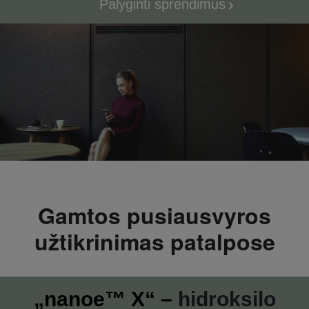
Palyginti sprendimus
Gamtos pusiausvyros
užtikrinimas patalpose
„
nanoe™ X
“
–
hidroksilo