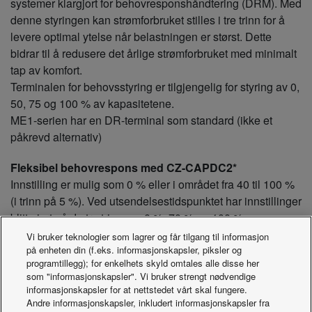
systemer klargjort for behovresponshåndtering (DRM). Med
denne styringen kan strømforbruket stilles i tre trinn for å
levere optimal ytelse når belastningen er størst. Dette
bidrar til å redusere det årlige strømforbruket med minimalt
tap av komfort.
Terminalen for behovsstyring er tilgjengelig for styring av 0,
50, 75 og 100 % av kapasitetene.
ME1-serien har en DR-terminal som standard (ikke et
påkrevd alternativ)
Fleksibel behovrespons med CZ-CAPDC2*
Innstilling er mulig som 0 % eller i området fra 40 til 100 %
(i trinn på 5 %). Ved utsendelsestidspunktet har innstillinger
blitt gjort på de tre trinnene 0 %, 70 % og 100 %.
Vi bruker teknologier som lagrer og får tilgang til informasjon
15. Utendørsenhet
på enheten din (f.eks. informasjonskapsler, piksler og
programtillegg); for enkelhets skyld omtales alle disse her
16. Rekkeklemme
som "informasjonskapsler". Vi bruker strengt nødvendige
17. Behovsstyreenhet
informasjonskapsler for at nettstedet vårt skal fungere.
Andre informasjonskapsler, inkludert informasjonskapsler fra