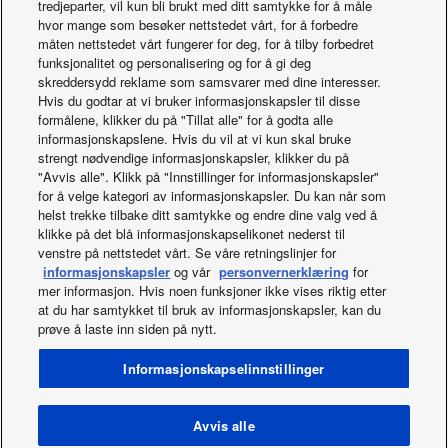
tredjeparter, vil kun bli brukt med ditt samtykke for å måle
*En utendørs seriell-parallell I/O-enhet (CZ-CAPDC2) er
hvor mange som besøker nettstedet vårt, for å forbedre
nødvendig for behovsinnmatingssignal.
måten nettstedet vårt fungerer for deg, for å tilby forbedret
funksjonalitet og personalisering og for å gi deg
skreddersydd reklame som samsvarer med dine interesser.
Hvis du godtar at vi bruker informasjonskapsler til disse
formålene, klikker du på "Tillat alle" for å godta alle
informasjonskapslene. Hvis du vil at vi kun skal bruke
strengt nødvendige informasjonskapsler, klikker du på
"Avvis alle". Klikk på "Innstillinger for informasjonskapsler"
for å velge kategori av informasjonskapsler. Du kan når som
helst trekke tilbake ditt samtykke og endre dine valg ved å
klikke på det blå informasjonskapselikonet nederst til
venstre på nettstedet vårt. Se våre retningslinjer for
informasjonskapsler
og vår
personvernerklæring
for
mer informasjon. Hvis noen funksjoner ikke vises riktig etter
at du har samtykket til bruk av informasjonskapsler, kan du
prøve å laste inn siden på nytt.
Facebook
Instagram
Youtube
LinkedIn
Om oss
Kontakt oss
Områdekart
Vilkår for bruk
Informasjonskapselinnstillinger
Personvernpolicy
Policy om informasjonskapsler
Data act
Norwegian Transparency Act Statement
Nyheter
Energy labels
Avvis alle
Området / Land