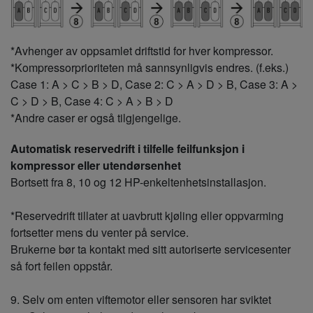
*Avhenger av oppsamlet driftstid for hver kompressor.
*Kompressorprioriteten må sannsynligvis endres. (f.eks.)
Case 1: A > C > B > D, Case 2: C > A > D > B, Case 3: A >
C > D > B, Case 4: C > A > B > D
*Andre caser er også tilgjengelige.
Automatisk reservedrift i tilfelle feilfunksjon i
kompressor eller utendørsenhet
Bortsett fra 8, 10 og 12 HP-enkeltenhetsinstallasjon.
*Reservedrift tillater at uavbrutt kjøling eller oppvarming
fortsetter mens du venter på service.
Brukerne bør ta kontakt med sitt autoriserte servicesenter
så fort feilen oppstår.
9. Selv om enten viftemotor eller sensoren har sviktet