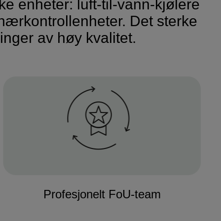
e enheter: luft-til-vann-kjølere
ærkontrollenheter. Det sterke
nger av høy kvalitet.
Profesjonelt FoU-team