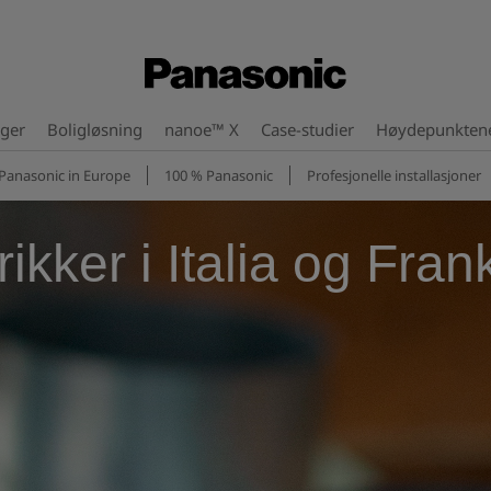
nger
Boligløsning
nanoe™ X
Case-studier
Høydepunkten
Panasonic in Europe
100 % Panasonic
Profesjonelle installasjoner
ikker i Italia og Fran