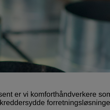
ent er vi komforthåndverkere som
kreddersydde forretningsløsninge