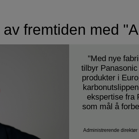
g av fremtiden med "A
"Med nye fabrik
tilbyr Panasoni
produkter i Euro
karbonutslippene
ekspertise fra 
som mål å forbed
Administrerende direktør 