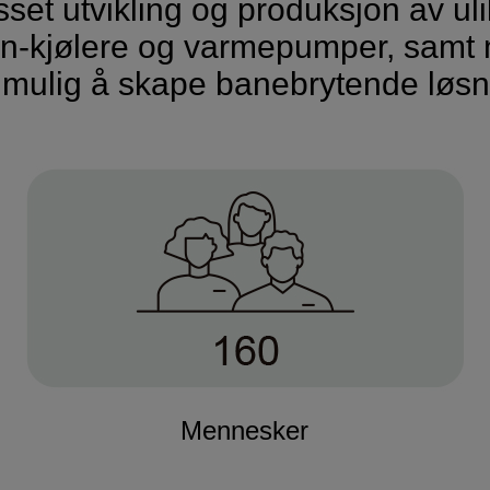
set utvikling og produksjon av ulik
n-kjølere og varmepumper, samt n
mulig å skape banebrytende løsni
Mennesker