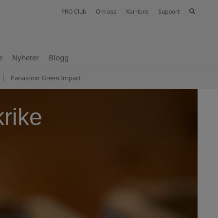
PRO Club
Om oss
Karriere
Support
e
Nyheter
Blogg
Panasonic Green Impact
krike