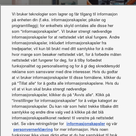
Vi bruker teknologier som lagrer og får tilgang til informasjon
på enheten din (f.eks. informasjonskapsler, piksler og
programtillegg); for enkelhets skyld omtales alle disse her
som "informasjonskapsler". Vi bruker strengt nødvendige
informasjonskapsler for at nettstedet vårt skal fungere. Andre
ECOi-W-
Panasonic-sertifis
informasjonskapsler, inkludert informasjonskapsler fra
varmepumpechiller
kvalitet
tredjeparter, vil kun bli brukt med ditt samtykke for å måle
hvor mange som besøker nettstedet vårt, for å forbedre måten
nettstedet vårt fungerer for deg, for å tilby forbedret
funksjonalitet og personalisering og for å gi deg skreddersydd
reklame som samsvarer med dine interesser. Hvis du godtar
at vi bruker informasjonskapsler til disse formålene, klikker du
på "Tillat alle" for å godta alle informasjonskapslene. Hvis du
vil at vi kun skal bruke strengt nødvendige
informasjonskapsler, klikker du på "Avvis alle". Klikk på
Facebook
Instagram
Youtube
LinkedIn
"Innstillinger for informasjonskapsler" for å velge kategori av
Om oss
Kontakt oss
Områdekart
Vilkår for bruk
informasjonskapsler. Du kan når som helst trekke tilbake ditt
Personvernpolicy
Policy om informasjonskapsler
samtykke og endre dine valg ved å klikke på det blå
Data act
Norwegian Transparency Act Statement
informasjonskapselikonet nederst til venstre på nettstedet
Nyheter
Energy labels
vårt. Se våre retningslinjer for
informasjonskapsler
og vår
Området / Land
personvernerklæring
for mer informasjon. Hvis noen
funksjoner ikke vises riktig etter at du har samtykket til bruk