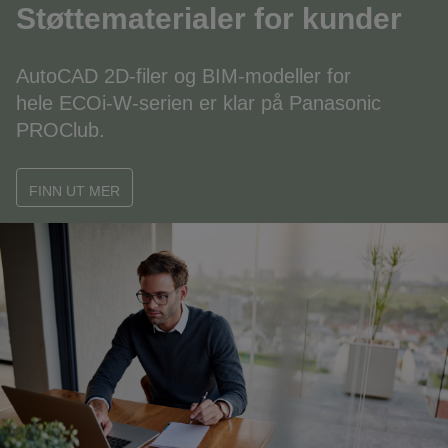
Støttematerialer for kunder
AutoCAD 2D-filer og BIM-modeller for
hele ECOi-W-serien er klar på Panasonic
PROClub.
FINN UT MER